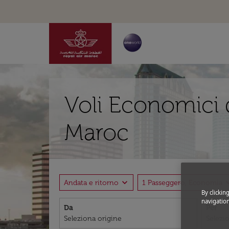
Voli Economici 
Maroc
expand_more
expand
Andata e ritorno
1 Passeggero, Economia
By clickin
navigation
Da
Per