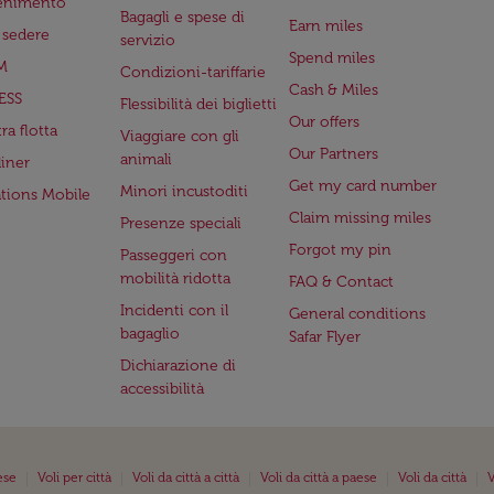
tenimento
Bagagli e spese di
Earn miles
a sedere
servizio
Spend miles
M
Condizioni-tariffarie
Cash & Miles
ESS
Flessibilità dei biglietti
Our offers
ra flotta
Viaggiare con gli
Our Partners
animali
iner
Get my card number
Minori incustoditi
ations Mobile
Claim missing miles
Presenze speciali
Forgot my pin
Passeggeri con
mobilità ridotta
FAQ & Contact
Incidenti con il
General conditions
bagaglio
Safar Flyer
Dichiarazione di
accessibilità
|
|
|
|
|
ese
Voli per città
Voli da città a città
Voli da città a paese
Voli da città
V