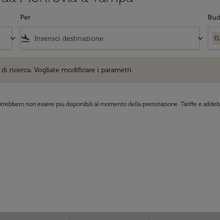
Per
Bud
keyboard_arrow_down
flight_land
keyboard_arrow_down
E
cerca. Vogliate modificare i parametri.
di ricerca. Vogliate modificare i parametri.
 potrebbero non essere più disponibili al momento della prenotazione. Tariffe e addebi