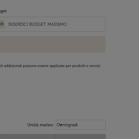
get
UR
ti addizionali possono essere applicate per prodotti e servizi
Weather unit option Centigradi Sel
keyboard_arrow_down
Unità meteo
:
Centigradi