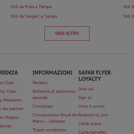
Voli da Praia a Tampa
Voli 
Voli da Tangeri a Tampa
Voli 
VEDI ALTRO
RIENZA
INFORMAZIONI
SAFAR FLYER
LOYALTY
ss Class
Reclami
Join us!
my Class
Richiesta di assistenza
speciale
Sign in
ry Measures
Contattaci
How it works
 dei partner
Convenzione Royal Air
Reasons to join
so Magico
Maroc - Lifebrain
Cards status
a bordo
Travel conditions
Cards benefits