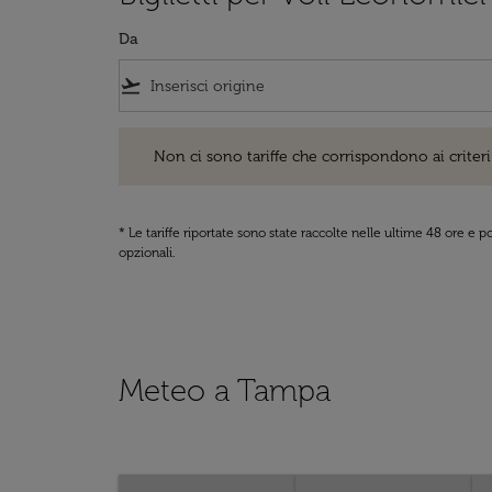
Da
flight_takeoff
Non ci sono tariffe che corrispondono ai criteri di ri
Non ci sono tariffe che corrispondono ai criteri 
* Le tariffe riportate sono state raccolte nelle ultime 48 ore e
opzionali.
Meteo a Tampa