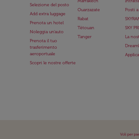
Marrakech
Intrat
Selezione del posto
Ouarzazate
Posti 
Add extra luggage
Rabat
SKYRA
Prenota un hotel
Tétouan
SKY PR
Noleggia un'auto
Tanger
La nost
Prenota il tuo
Dreaml
trasferimento
aeroportuale
Applic
Scopri le nostre offerte
Voli per pa