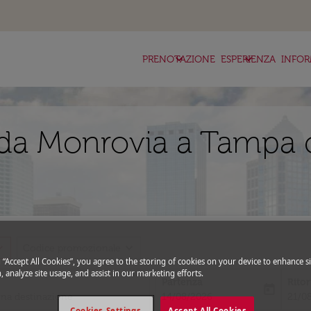
keyboard_arrow_down
keyboard_arrow_down
ke
PRENOTAZIONE
ESPERIENZA
INFOR
da Monrovia a Tampa 
_more
expand_more
Codice promozionale
g “Accept All Cookies”, you agree to the storing of cookies on your device to enhance si
, analyze site usage, and assist in our marketing efforts.
Partenza
Rito
today
fc-booking-departure-date-aria-l
fc-bo
14/08/2026
21/0
Cookies Settings
Accept All Cookies