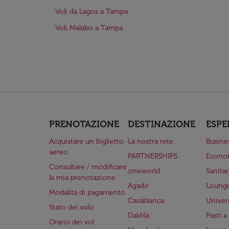
Voli da Lagos a Tampa
Voli Malabo a Tampa
PRENOTAZIONE
DESTINAZIONE
ESPE
Acquistare un biglietto
La nostra rete
Busine
aereo
PARTNERSHIPS
Econo
Consultare / modificare
oneworld
Sanita
la mia prenotazione
Agadir
Lounge
Modalità di pagamento
Casablanca
Univer
Stato del volo
Dakhla
Pasti 
Orario dei vol