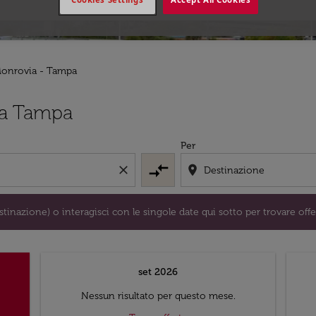
Monrovia - Tampa
/o destinazione) o interagisci con le singole date qui sotto 
 a Tampa
Per
compare_arrows
close
location_on
tinazione) o interagisci con le singole date qui sotto per trovare offe
set 2026
Nessun risultato per questo mese.