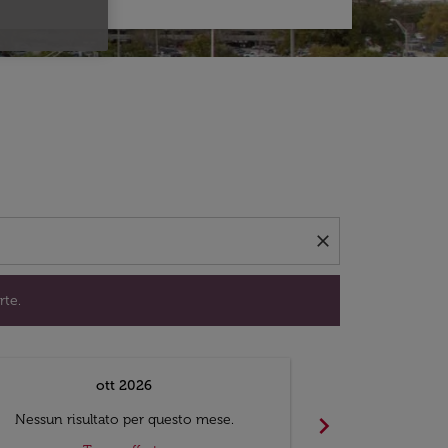
per trovare offerte.
close
rte.
ott 2026
chevron_right
Nessun risultato per questo mese.
Nessun risul