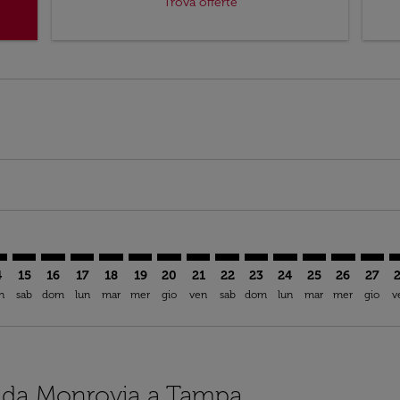
Trova offerte
mer. Trova offerte
sclaimer. Trova offerte
s-disclaimer. Trova offerte
ffers-disclaimer. Trova offerte
ew-offers-disclaimer. Trova offerte
p-view-offers-disclaimer. Trova offerte
A: cmp-view-offers-disclaimer. Trova offerte
B–TPA: cmp-view-offers-disclaimer. Trova offerte
ROB–TPA: cmp-view-offers-disclaimer. Trova offerte
ROB–TPA: cmp-view-offers-disclaimer. Trova offerte
ROB–TPA: cmp-view-offers-disclaimer. Trova offer
ROB–TPA: cmp-view-offers-disclaimer. Trova 
ROB–TPA: cmp-view-offers-disclaimer. Tr
ROB–TPA: cmp-view-offers-disclaimer
ROB–TPA: cmp-view-offers-discla
ROB–TPA: cmp-view-offers-di
ROB–TPA: cmp-view-offe
ROB–TPA: cmp-view-
ROB–TPA: cmp-v
ROB–TPA: c
ROB–T
R
4
15
16
17
18
19
20
21
22
23
24
25
26
27
n
sab
dom
lun
mar
mer
gio
ven
sab
dom
lun
mar
mer
gio
v
ci da Monrovia a Tampa