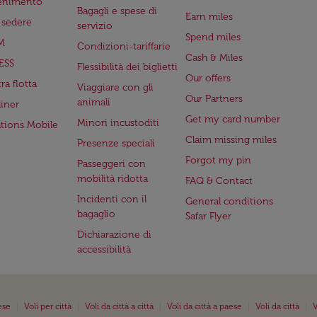
tenimento
Bagagli e spese di
Earn miles
a sedere
servizio
Spend miles
M
Condizioni-tariffarie
Cash & Miles
ESS
Flessibilità dei biglietti
Our offers
ra flotta
Viaggiare con gli
Our Partners
animali
iner
Get my card number
Minori incustoditi
ations Mobile
Claim missing miles
Presenze speciali
Forgot my pin
Passeggeri con
mobilità ridotta
FAQ & Contact
Incidenti con il
General conditions
bagaglio
Safar Flyer
Dichiarazione di
accessibilità
|
|
|
|
|
ese
Voli per città
Voli da città a città
Voli da città a paese
Voli da città
V