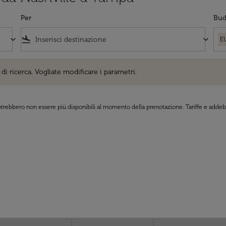
Per
Bud
keyboard_arrow_down
flight_land
keyboard_arrow_down
E
cerca. Vogliate modificare i parametri.
di ricerca. Vogliate modificare i parametri.
 potrebbero non essere più disponibili al momento della prenotazione. Tariffe e addebi