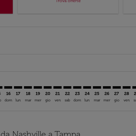
Trova offerte
mer. Trova offerte
claimer. Trova offerte
s-disclaimer. Trova offerte
ffers-disclaimer. Trova offerte
ew-offers-disclaimer. Trova offerte
p-view-offers-disclaimer. Trova offerte
A: cmp-view-offers-disclaimer. Trova offerte
A–TPA: cmp-view-offers-disclaimer. Trova offerte
BNA–TPA: cmp-view-offers-disclaimer. Trova offerte
BNA–TPA: cmp-view-offers-disclaimer. Trova offerte
BNA–TPA: cmp-view-offers-disclaimer. Trova offer
BNA–TPA: cmp-view-offers-disclaimer. Trova o
BNA–TPA: cmp-view-offers-disclaimer. Tr
BNA–TPA: cmp-view-offers-disclaimer
BNA–TPA: cmp-view-offers-discla
BNA–TPA: cmp-view-offers-di
BNA–TPA: cmp-view-offe
BNA–TPA: cmp-view-
BNA–TPA: cmp-v
BNA–TPA: c
BNA–T
B
5
16
17
18
19
20
21
22
23
24
25
26
27
28
b
dom
lun
mar
mer
gio
ven
sab
dom
lun
mar
mer
gio
ven
s
i da Nashville a Tampa