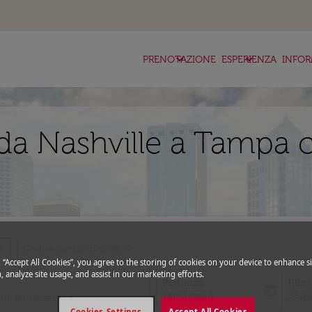
keyboard_arrow_down
keyboard_arrow_down
ke
PRENOTAZIONE
ESPERIENZA
INFOR
da Nashville a Tampa c
_more
expand_more
Codice promozionale
g “Accept All Cookies”, you agree to the storing of cookies on your device to enhance si
, analyze site usage, and assist in our marketing efforts.
Partenza
Rito
today
fc-booking-departure-date-aria-l
fc-bo
15/08/2026
22/0
Cookies Settings
Accept All Cookies