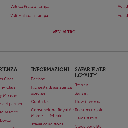
Voli da Praia a Tampa
Voli 
Voli Malabo a Tampa
Voli 
VEDI ALTRO
RIENZA
INFORMAZIONI
SAFAR FLYER
LOYALTY
ss Class
Reclami
Join us!
my Class
Richiesta di assistenza
speciale
Sign in
ry Measures
Contattaci
How it works
 dei partner
Convenzione Royal Air
Reasons to join
so Magico
Maroc - Lifebrain
Cards status
a bordo
Travel conditions
Cards benefits