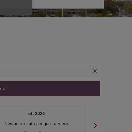
per trovare offerte.
close
rte.
ott 2026
chevron_right
Nessun risultato per questo mese.
Nessun risul