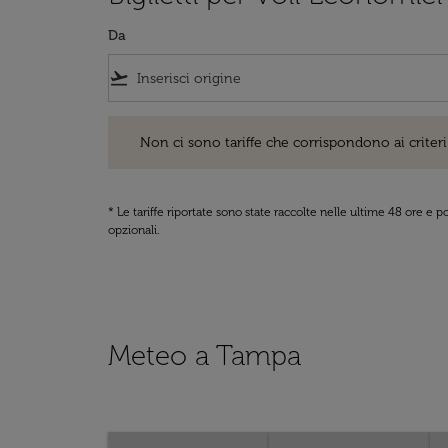
Da
flight_takeoff
Non ci sono tariffe che corrispondono ai criteri di ri
Non ci sono tariffe che corrispondono ai criteri 
* Le tariffe riportate sono state raccolte nelle ultime 48 ore e
opzionali.
Meteo a Tampa