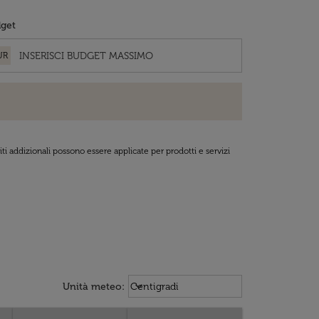
get
UR
ti addizionali possono essere applicate per prodotti e servizi
Weather unit option Centigradi Sel
keyboard_arrow_down
Unità meteo
:
Centigradi