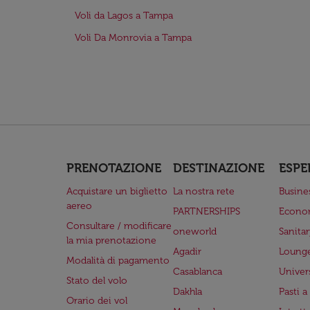
Voli da Lagos a Tampa
Voli Da Monrovia a Tampa
PRENOTAZIONE
DESTINAZIONE
ESPE
Acquistare un biglietto
La nostra rete
Busine
aereo
PARTNERSHIPS
Econo
Consultare / modificare
oneworld
Sanita
la mia prenotazione
Agadir
Lounge
Modalità di pagamento
Casablanca
Univer
Stato del volo
Dakhla
Pasti 
Orario dei vol