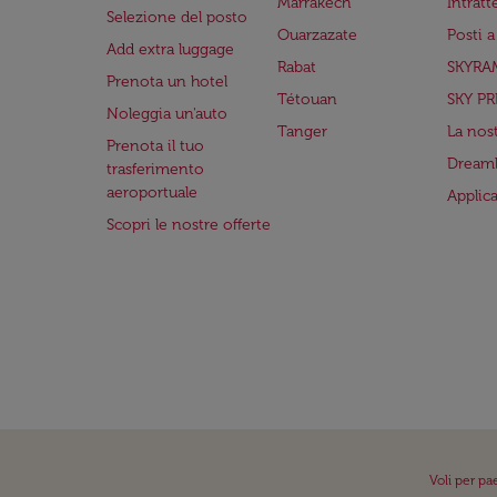
Marrakech
Intrat
Selezione del posto
Ouarzazate
Posti 
Add extra luggage
Rabat
SKYRA
Prenota un hotel
Tétouan
SKY PR
Noleggia un'auto
Tanger
La nost
Prenota il tuo
Dreaml
trasferimento
aeroportuale
Applic
Scopri le nostre offerte
Voli per pa