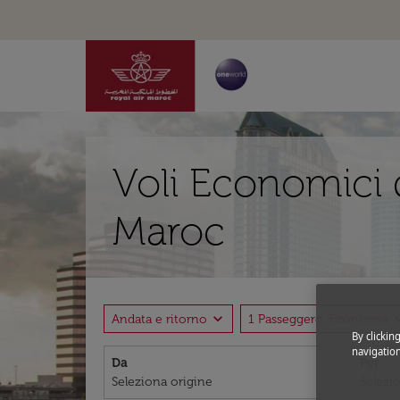
Voli Economici 
Maroc
expand_more
expand
Andata e ritorno
1 Passeggero, Economia
By clickin
navigation
Da
Per