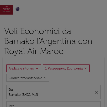

Voli Economici da
Bamako l'Argentina con
Royal Air Maroc
expand_more
expand_more
Andata e ritorno
1 Passeggero, Economia
expand_more
Codice promozionale
Da
close
Bamako (BKO), Mali
Per