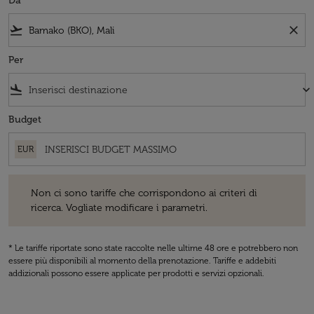
Da
flight_takeoff
close
Per
flight_land
keyboard_arrow_down
Budget
EUR
Non ci sono tariffe che corrispondono ai criteri di ricerca. Vogliate 
Non ci sono tariffe che corrispondono ai criteri di
ricerca. Vogliate modificare i parametri.
* Le tariffe riportate sono state raccolte nelle ultime 48 ore e potrebbero non
essere più disponibili al momento della prenotazione. Tariffe e addebiti
addizionali possono essere applicate per prodotti e servizi opzionali.