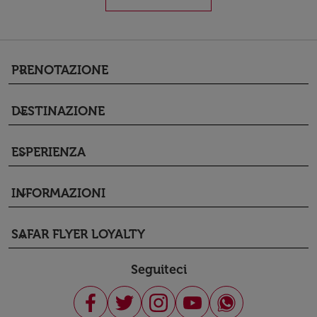
PRENOTAZIONE
keyboard_arrow_down
DESTINAZIONE
keyboard_arrow_down
ESPERIENZA
keyboard_arrow_down
INFORMAZIONI
keyboard_arrow_down
SAFAR FLYER LOYALTY
keyboard_arrow_down
Seguiteci