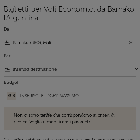
Biglietti per Voli Economici da Bamako
l'Argentina
Da
flight_takeoff
close
Per
flight_land
keyboard_arrow_down
Budget
EUR
Non ci sono tariffe che corrispondono ai criteri di ricerca. Vogliate 
Non ci sono tariffe che corrispondono ai criteri di
ricerca. Vogliate modificare i parametri.
* Le tariffe riportate sono state raccolte nelle ultime 48 ore e potrebbero non