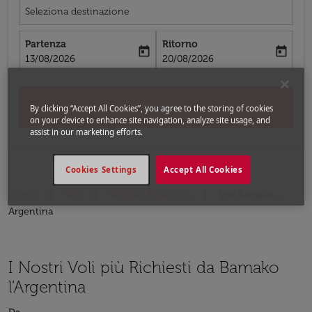
Seleziona destinazione
Partenza
Ritorno
today
today
fc-booking-departure-date-aria-label
fc-booking-return-date-aria-label
13/08/2026
20/08/2026
Cerca
By clicking “Accept All Cookies”, you agree to the storing of cookies
on your device to enhance site navigation, analyze site usage, and
assist in our marketing efforts.
Cookies Settings
Accept All Cookies
Home
Voli
Voli per Argentina
Voli Bamako -
Argentina
I Nostri Voli più Richiesti da Bamako
l'Argentina