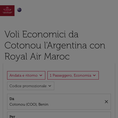

Voli Economici da
Cotonou l'Argentina con
Royal Air Maroc
expand_more
expand_more
Andata e ritorno
1 Passeggero, Economia
expand_more
Codice promozionale
Da
close
Cotonou (COO), Benin
Per