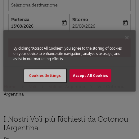
Seleziona destinazione
Partenza
Ritorno
today
today
fc-booking-departure-date-aria-label
fc-booking-return-date-aria-label
13/08/2026
20/08/2026
Cerca
By clicking “Accept All Cookies”, you agree to the storing of cookies
on your device to enhance site navigation, analyze site usage, and
assist in our marketing efforts.
Cookies Settings
Accept All Cookies
Home
Voli
Voli per Argentina
Voli Cotonou -
Argentina
I Nostri Voli più Richiesti da Cotonou
l'Argentina