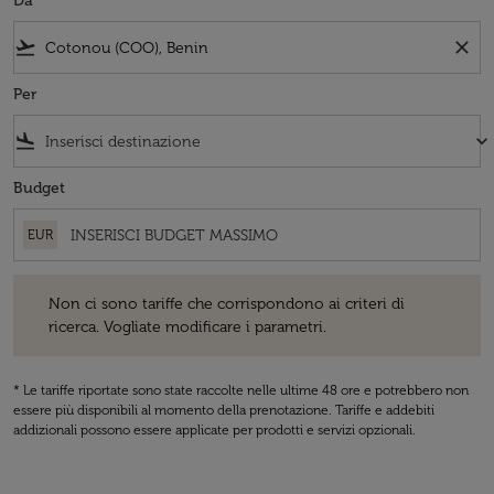
Da
flight_takeoff
close
Per
flight_land
keyboard_arrow_down
Budget
EUR
Non ci sono tariffe che corrispondono ai criteri di ricerca. Vogliate 
Non ci sono tariffe che corrispondono ai criteri di
ricerca. Vogliate modificare i parametri.
* Le tariffe riportate sono state raccolte nelle ultime 48 ore e potrebbero non
essere più disponibili al momento della prenotazione. Tariffe e addebiti
addizionali possono essere applicate per prodotti e servizi opzionali.