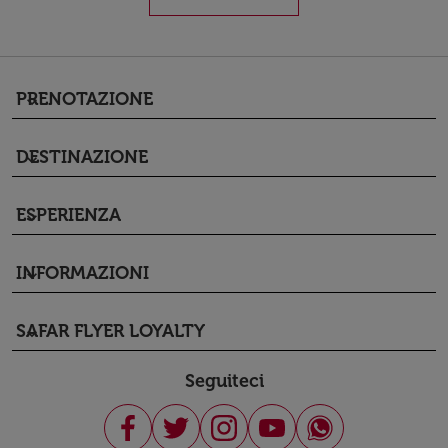
PRENOTAZIONE
keyboard_arrow_down
DESTINAZIONE
keyboard_arrow_down
ESPERIENZA
keyboard_arrow_down
INFORMAZIONI
keyboard_arrow_down
SAFAR FLYER LOYALTY
keyboard_arrow_down
Seguiteci