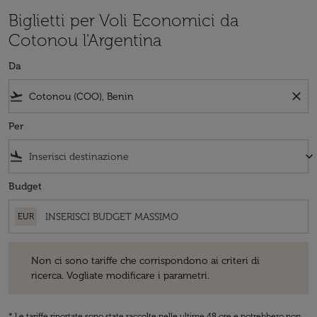
Biglietti per Voli Economici da
Cotonou l'Argentina
Da
flight_takeoff
close
Per
flight_land
keyboard_arrow_down
Budget
EUR
Non ci sono tariffe che corrispondono ai criteri di ricerca. Vogliate 
Non ci sono tariffe che corrispondono ai criteri di
ricerca. Vogliate modificare i parametri.
* Le tariffe riportate sono state raccolte nelle ultime 48 ore e potrebbero non