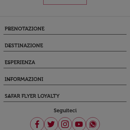
PRENOTAZIONE
keyboard_arrow_down
DESTINAZIONE
keyboard_arrow_down
ESPERIENZA
keyboard_arrow_down
INFORMAZIONI
keyboard_arrow_down
SAFAR FLYER LOYALTY
keyboard_arrow_down
Seguiteci