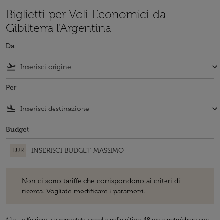
Biglietti per Voli Economici da
Gibilterra l'Argentina
Da
flight_takeoff
keyboard_arrow_down
Per
flight_land
keyboard_arrow_down
Budget
EUR
Non ci sono tariffe che corrispondono ai criteri di ricerca. Vogliate 
Non ci sono tariffe che corrispondono ai criteri di
ricerca. Vogliate modificare i parametri.
* Le tariffe riportate sono state raccolte nelle ultime 48 ore e potrebbero non