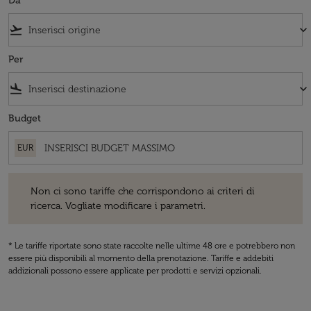
Da
flight_takeoff
keyboard_arrow_down
Per
flight_land
keyboard_arrow_down
Budget
EUR
Non ci sono tariffe che corrispondono ai criteri di ricerca. Vogliate 
Non ci sono tariffe che corrispondono ai criteri di
ricerca. Vogliate modificare i parametri.
* Le tariffe riportate sono state raccolte nelle ultime 48 ore e potrebbero non
essere più disponibili al momento della prenotazione. Tariffe e addebiti
addizionali possono essere applicate per prodotti e servizi opzionali.