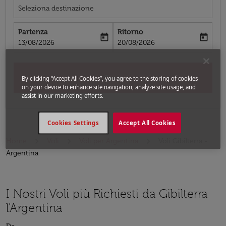
Seleziona destinazione
Partenza
Ritorno
today
today
fc-booking-departure-date-aria-label
fc-booking-return-date-aria-label
13/08/2026
20/08/2026
Cerca
By clicking “Accept All Cookies”, you agree to the storing of cookies
on your device to enhance site navigation, analyze site usage, and
assist in our marketing efforts.
Cookies Settings
Accept All Cookies
Home
Voli
Voli per Argentina
Voli Gibilterra -
Argentina
I Nostri Voli più Richiesti da Gibilterra
l'Argentina