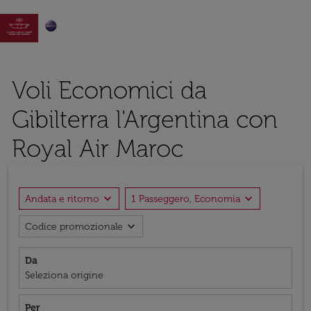

Voli Economici da
Gibilterra l'Argentina con
Royal Air Maroc
expand_more
expand_more
Andata e ritorno
1 Passeggero, Economia
expand_more
Codice promozionale
Da
Seleziona origine
Per