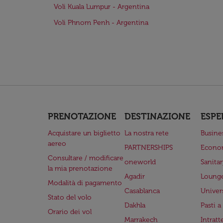
Voli Kuala Lumpur - Argentina
Voli Phnom Penh - Argentina
PRENOTAZIONE
DESTINAZIONE
ESPE
Acquistare un biglietto
La nostra rete
Busine
aereo
PARTNERSHIPS
Econo
Consultare / modificare
oneworld
Sanita
la mia prenotazione
Agadir
Lounge
Modalità di pagamento
Casablanca
Univer
Stato del volo
Dakhla
Pasti 
Orario dei vol
Marrakech
Intrat