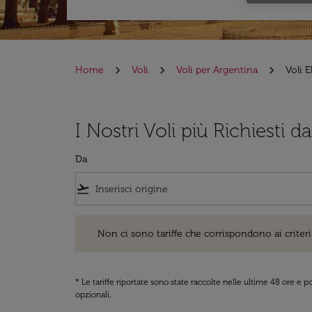
Home
Voli
Voli per Argentina
Voli E
I Nostri Voli più Richiesti d
Da
flight_takeoff
Non ci sono tariffe che corrispondono ai criteri di ri
Non ci sono tariffe che corrispondono ai criteri 
* Le tariffe riportate sono state raccolte nelle ultime 48 ore e
opzionali.