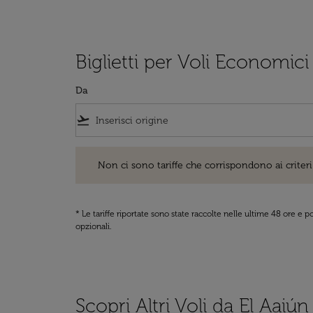
Biglietti per Voli Economici
Da
flight_takeoff
Non ci sono tariffe che corrispondono ai criteri di ri
Non ci sono tariffe che corrispondono ai criteri 
* Le tariffe riportate sono state raccolte nelle ultime 48 ore e
opzionali.
Scopri Altri Voli da El Aaiún