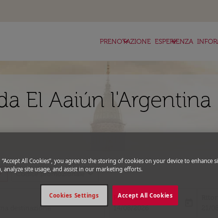
keyboard_arrow_down
keyboard_arrow_down
ke
PRENOTAZIONE
ESPERIENZA
INFOR
a El Aaiún l'Argentina
g “Accept All Cookies”, you agree to the storing of cookies on your device to enhance si
, analyze site usage, and assist in our marketing efforts.
_more
expand_more
Codice promozionale
Cookies Settings
Accept All Cookies
Partenza
Rito
today
fc-booking-departure-date-aria-l
fc-bo
14/08/2026
21/0