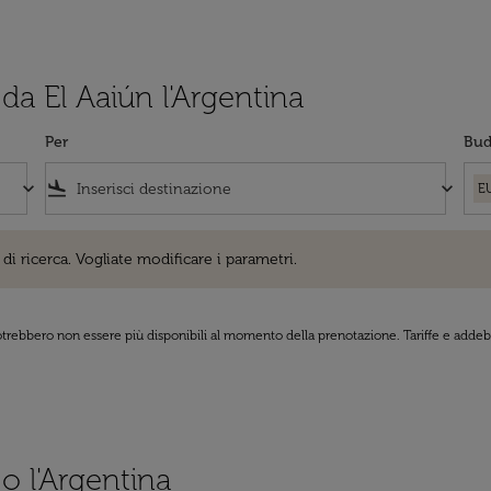
 da El Aaiún l'Argentina
Per
Bud
keyboard_arrow_down
flight_land
keyboard_arrow_down
E
cerca. Vogliate modificare i parametri.
di ricerca. Vogliate modificare i parametri.
 potrebbero non essere più disponibili al momento della prenotazione. Tariffe e addebi
 o l'Argentina