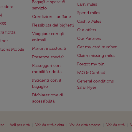
Bagagli e spese di
Earn miles
a sedere
servizio
Spend miles
M
Condizioni-tariffarie
Cash & Miles
ESS
Flessibilità dei biglietti
Our offers
ra flotta
Viaggiare con gli
Our Partners
animali
iner
Get my card number
Minori incustoditi
ations Mobile
Claim missing miles
Presenze speciali
Forgot my pin
Passeggeri con
mobilità ridotta
FAQ & Contact
Incidenti con il
General conditions
bagaglio
Safar Flyer
Dichiarazione di
accessibilità
|
|
|
|
|
ese
Voli per città
Voli da città a città
Voli da città a paese
Voli da città
V