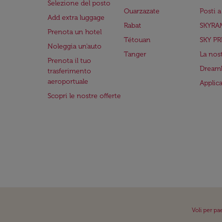
Selezione del posto
Ouarzazate
Posti 
Add extra luggage
Rabat
SKYRA
Prenota un hotel
Tétouan
SKY PR
Noleggia un'auto
Tanger
La nost
Prenota il tuo
Dreaml
trasferimento
aeroportuale
Applic
Scopri le nostre offerte
Voli per pa