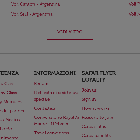
Voli Canton - Argentina
Voli 
Voli Seul - Argentina
Voli 
VEDI ALTRO
RIENZA
INFORMAZIONI
SAFAR FLYER
LOYALTY
ss Class
Reclami
Join us!
my Class
Richiesta di assistenza
speciale
Sign in
ry Measures
Contattaci
How it works
 dei partner
Convenzione Royal Air
Reasons to join
so Magico
Maroc - Lifebrain
Cards status
a bordo
Travel conditions
Cards benefits
tenimento