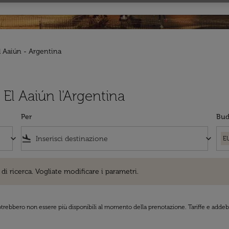
l Aaiún - Argentina
a El Aaiún l'Argentina
Per
Bud
keyboard_arrow_down
flight_land
keyboard_arrow_down
E
cerca. Vogliate modificare i parametri.
di ricerca. Vogliate modificare i parametri.
 potrebbero non essere più disponibili al momento della prenotazione. Tariffe e addebi