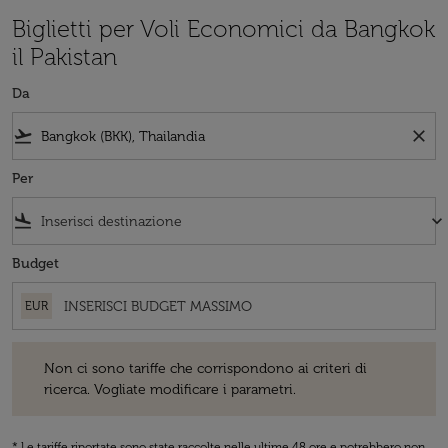
Biglietti per Voli Economici da Bangkok
il Pakistan
Da
flight_takeoff
close
Per
flight_land
keyboard_arrow_down
Budget
EUR
Non ci sono tariffe che corrispondono ai criteri di ricerca. Vogliate 
Non ci sono tariffe che corrispondono ai criteri di
ricerca. Vogliate modificare i parametri.
* Le tariffe riportate sono state raccolte nelle ultime 48 ore e potrebbero non