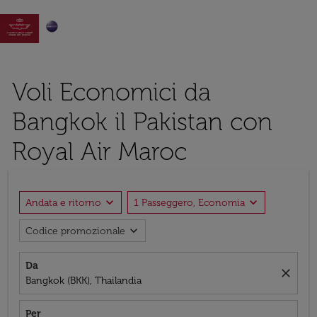

Voli Economici da
Bangkok il Pakistan con
Royal Air Maroc
expand_more
expand_more
Andata e ritorno
1 Passeggero, Economia
expand_more
Codice promozionale
Da
close
Bangkok (BKK), Thailandia
Per