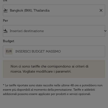
Da
flight_takeoff
close
Per
flight_land
keyboard_arrow_down
Budget
EUR
Non ci sono tariffe che corrispondono ai criteri di ricerca. Vogliate 
Non ci sono tariffe che corrispondono ai criteri di
ricerca. Vogliate modificare i parametri.
* Le tariffe riportate sono state raccolte nelle ultime 48 ore e potrebbero non
essere più disponibili al momento della prenotazione. Tariffe e addebiti
addizionali possono essere applicate per prodotti e servizi opzionali.