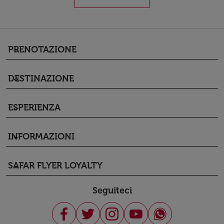
PRENOTAZIONE
keyboard_arrow_down
DESTINAZIONE
keyboard_arrow_down
ESPERIENZA
keyboard_arrow_down
INFORMAZIONI
keyboard_arrow_down
SAFAR FLYER LOYALTY
keyboard_arrow_down
Seguiteci