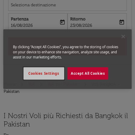
Seleziona destinazione
Partenza
Ritorno
today
today
fc-booking-departure-date-aria-label
fc-booking-return-date-aria-label
16/08/2026
23/08/2026
Cerca
By clicking “Accept All Cookies”, you agree to the storing of cookies
on your device to enhance site navigation, analyze site usage, and
assist in our marketing efforts.
Cookies Settings
Accept All Cookies
Home
Voli
Voli per Pakistan
Voli Bangkok -
Pakistan
I Nostri Voli più Richiesti da Bangkok il
Pakistan