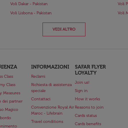
Voli Dakar - Pakistan
Voli 
Voli Lisbona - Pakistan
Voli 
VEDI ALTRO
RIENZA
INFORMAZIONI
SAFAR FLYER
LOYALTY
ss Class
Reclami
Join us!
my Class
Richiesta di assistenza
speciale
Sign in
ry Measures
Contattaci
How it works
 dei partner
Convenzione Royal Air
Reasons to join
so Magico
Maroc - Lifebrain
Cards status
a bordo
Travel conditions
Cards benefits
tenimento