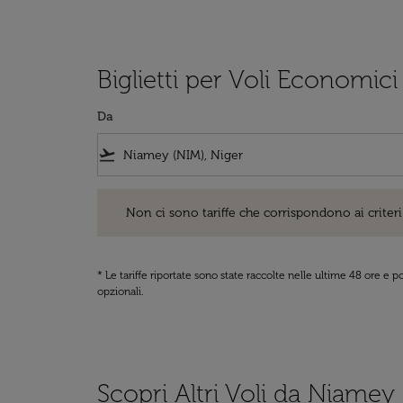
Biglietti per Voli Economici
Da
flight_takeoff
Non ci sono tariffe che corrispondono ai criteri di ri
Non ci sono tariffe che corrispondono ai criteri 
* Le tariffe riportate sono state raccolte nelle ultime 48 ore e
opzionali.
Scopri Altri Voli da Niamey 