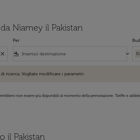
 da Niamey il Pakistan
Per
Bud
close
flight_land
keyboard_arrow_down
E
cerca. Vogliate modificare i parametri.
di ricerca. Vogliate modificare i parametri.
 potrebbero non essere più disponibili al momento della prenotazione. Tariffe e addebi
o il Pakistan