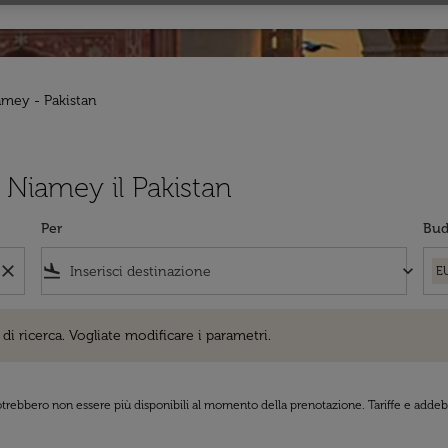
amey - Pakistan
a Niamey il Pakistan
Per
Bud
close
flight_land
keyboard_arrow_down
E
cerca. Vogliate modificare i parametri.
di ricerca. Vogliate modificare i parametri.
 potrebbero non essere più disponibili al momento della prenotazione. Tariffe e addebi