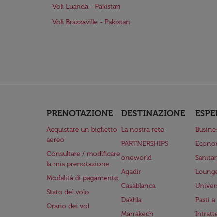
Voli Luanda - Pakistan
Voli Brazzaville - Pakistan
PRENOTAZIONE
DESTINAZIONE
ESPE
Acquistare un biglietto
La nostra rete
Busine
aereo
PARTNERSHIPS
Econo
Consultare / modificare
oneworld
Sanita
la mia prenotazione
Agadir
Lounge
Modalità di pagamento
Casablanca
Univer
Stato del volo
Dakhla
Pasti 
Orario dei vol
Marrakech
Intrat