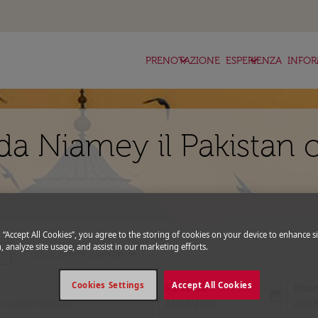
keyboard_arrow_down
keyboard_arrow_down
ke
PRENOTAZIONE
ESPERIENZA
INFOR
da Niamey il Pakistan 
g “Accept All Cookies”, you agree to the storing of cookies on your device to enhance si
, analyze site usage, and assist in our marketing efforts.
_more
expand_more
Codice promozionale
Cookies Settings
Accept All Cookies
Partenza
Rito
today
fc-booking-departure-date-aria-l
fc-bo
13/08/2026
20/0