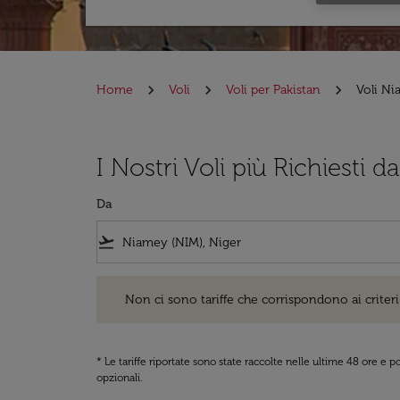
Home
Voli
Voli per Pakistan
Voli Ni
I Nostri Voli più Richiesti d
Da
flight_takeoff
Non ci sono tariffe che corrispondono ai criteri di ri
Non ci sono tariffe che corrispondono ai criteri 
* Le tariffe riportate sono state raccolte nelle ultime 48 ore e
opzionali.