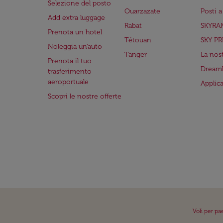
Selezione del posto
Ouarzazate
Posti 
Add extra luggage
Rabat
SKYRA
Prenota un hotel
Tétouan
SKY PR
Noleggia un'auto
Tanger
La nost
Prenota il tuo
Dreaml
trasferimento
aeroportuale
Applic
Scopri le nostre offerte
Voli per pa