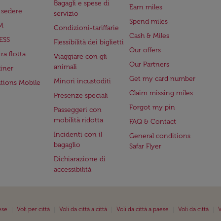
Bagagli e spese di
Earn miles
a sedere
servizio
Spend miles
M
Condizioni-tariffarie
Cash & Miles
ESS
Flessibilità dei biglietti
Our offers
ra flotta
Viaggiare con gli
Our Partners
animali
iner
Get my card number
Minori incustoditi
ations Mobile
Claim missing miles
Presenze speciali
Forgot my pin
Passeggeri con
mobilità ridotta
FAQ & Contact
Incidenti con il
General conditions
bagaglio
Safar Flyer
Dichiarazione di
accessibilità
|
|
|
|
|
ese
Voli per città
Voli da città a città
Voli da città a paese
Voli da città
V