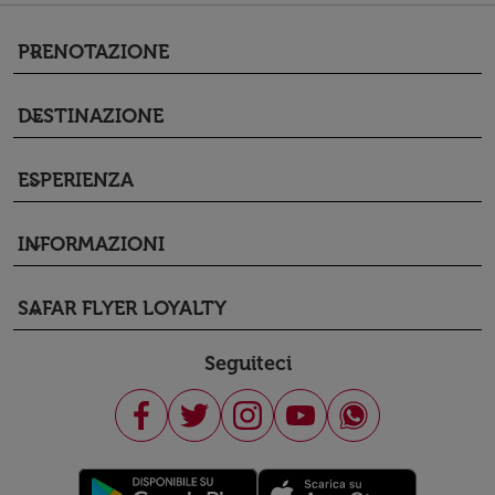
PRENOTAZIONE
keyboard_arrow_down
DESTINAZIONE
keyboard_arrow_down
ESPERIENZA
keyboard_arrow_down
INFORMAZIONI
keyboard_arrow_down
SAFAR FLYER LOYALTY
keyboard_arrow_down
Seguiteci