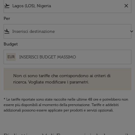
flight_takeoff
close
Per
flight_land
keyboard_arrow_down
Budget
EUR
Non ci sono tariffe che corrispondono ai criteri di ricerca. Vogliate 
Non ci sono tariffe che corrispondono ai criteri di
ricerca. Vogliate modificare i parametri.
* Le tariffe riportate sono state raccolte nelle ultime 48 ore e potrebbero non
essere più disponibili al momento della prenotazione. Tariffe e addebiti
addizionali possono essere applicate per prodotti e servizi opzionali.