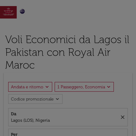

Voli Economici da Lagos il
Pakistan con Royal Air
Maroc
expand_more
expand_more
Andata e ritorno
1 Passeggero, Economia
expand_more
Codice promozionale
Da
close
Lagos (LOS), Nigeria
Per