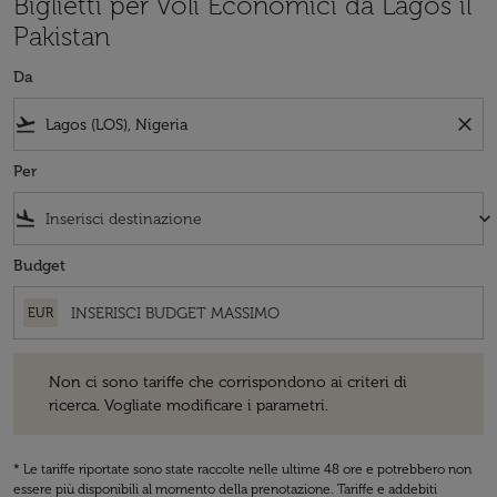
Biglietti per Voli Economici da Lagos il
Pakistan
Da
flight_takeoff
close
Per
flight_land
keyboard_arrow_down
Budget
EUR
Non ci sono tariffe che corrispondono ai criteri di ricerca. Vogliate 
Non ci sono tariffe che corrispondono ai criteri di
ricerca. Vogliate modificare i parametri.
* Le tariffe riportate sono state raccolte nelle ultime 48 ore e potrebbero non
essere più disponibili al momento della prenotazione. Tariffe e addebiti