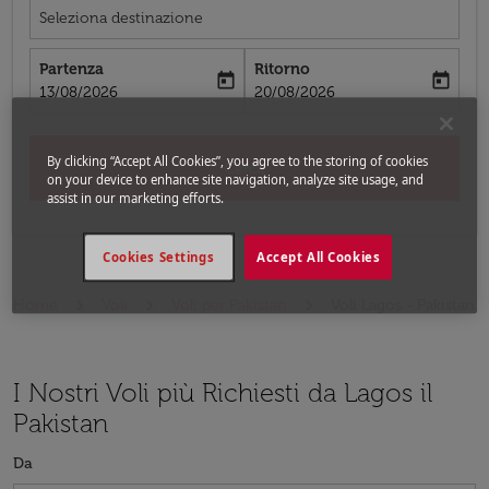
Seleziona destinazione
Partenza
Ritorno
today
today
fc-booking-departure-date-aria-label
fc-booking-return-date-aria-label
13/08/2026
20/08/2026
By clicking “Accept All Cookies”, you agree to the storing of cookies
Cerca
on your device to enhance site navigation, analyze site usage, and
assist in our marketing efforts.
Cookies Settings
Accept All Cookies
Home
Voli
Voli per Pakistan
Voli Lagos - Pakistan
I Nostri Voli più Richiesti da Lagos il
Pakistan
Da