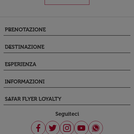
PRENOTAZIONE
keyboard_arrow_down
DESTINAZIONE
keyboard_arrow_down
ESPERIENZA
keyboard_arrow_down
INFORMAZIONI
keyboard_arrow_down
SAFAR FLYER LOYALTY
keyboard_arrow_down
Seguiteci