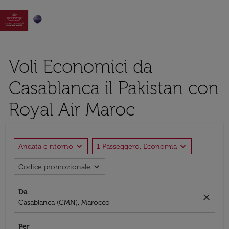

Voli Economici da
Casablanca il Pakistan con
Royal Air Maroc
expand_more
expand_more
Andata e ritorno
1 Passeggero, Economia
expand_more
Codice promozionale
Da
close
Casablanca (CMN), Marocco
Per