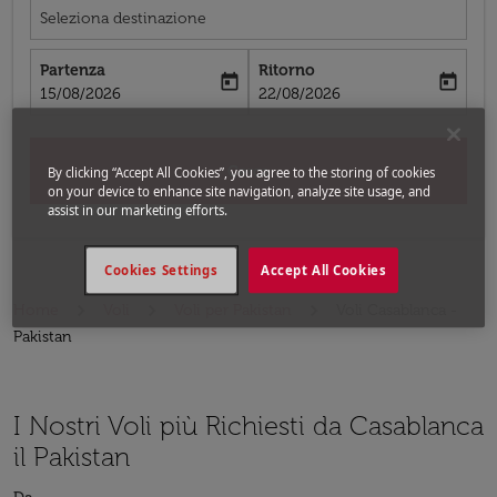
Seleziona destinazione
Partenza
Ritorno
today
today
fc-booking-departure-date-aria-label
fc-booking-return-date-aria-label
15/08/2026
22/08/2026
Cerca
By clicking “Accept All Cookies”, you agree to the storing of cookies
on your device to enhance site navigation, analyze site usage, and
assist in our marketing efforts.
Cookies Settings
Accept All Cookies
Home
Voli
Voli per Pakistan
Voli Casablanca -
Pakistan
I Nostri Voli più Richiesti da Casablanca
il Pakistan