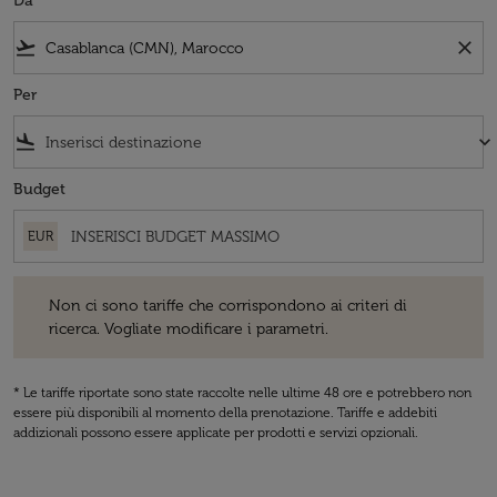
Da
flight_takeoff
close
Per
flight_land
keyboard_arrow_down
Budget
EUR
Non ci sono tariffe che corrispondono ai criteri di ricerca. Vogliate 
Non ci sono tariffe che corrispondono ai criteri di
ricerca. Vogliate modificare i parametri.
* Le tariffe riportate sono state raccolte nelle ultime 48 ore e potrebbero non
essere più disponibili al momento della prenotazione. Tariffe e addebiti
addizionali possono essere applicate per prodotti e servizi opzionali.