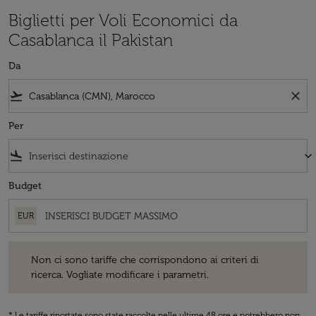
Biglietti per Voli Economici da
Casablanca il Pakistan
Da
flight_takeoff
close
Per
flight_land
keyboard_arrow_down
Budget
EUR
Non ci sono tariffe che corrispondono ai criteri di ricerca. Vogliate 
Non ci sono tariffe che corrispondono ai criteri di
ricerca. Vogliate modificare i parametri.
* Le tariffe riportate sono state raccolte nelle ultime 48 ore e potrebbero non