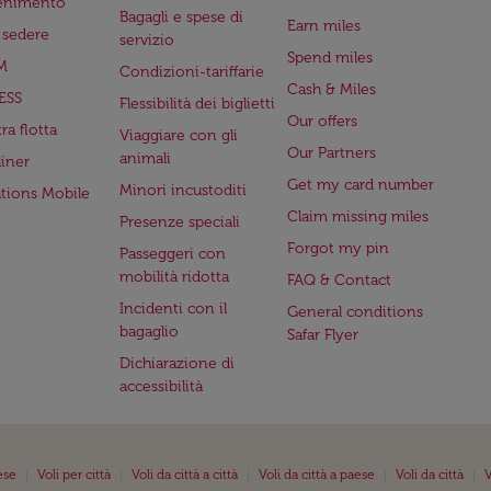
tenimento
Bagagli e spese di
Earn miles
a sedere
servizio
Spend miles
M
Condizioni-tariffarie
Cash & Miles
ESS
Flessibilità dei biglietti
Our offers
ra flotta
Viaggiare con gli
Our Partners
animali
iner
Get my card number
Minori incustoditi
ations Mobile
Claim missing miles
Presenze speciali
Forgot my pin
Passeggeri con
mobilità ridotta
FAQ & Contact
Incidenti con il
General conditions
bagaglio
Safar Flyer
Dichiarazione di
accessibilità
|
|
|
|
|
ese
Voli per città
Voli da città a città
Voli da città a paese
Voli da città
V