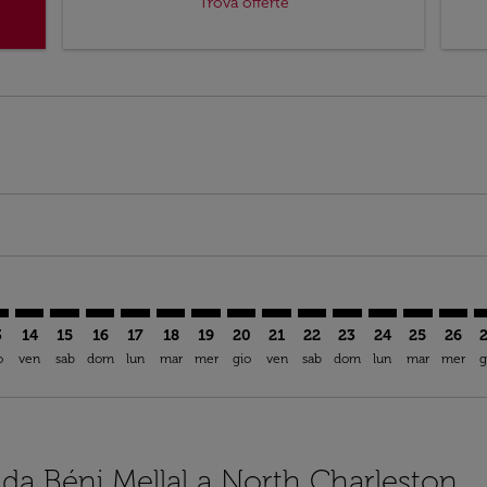
Trova offerte
imer. Trova offerte
sclaimer. Trova offerte
s-disclaimer. Trova offerte
ffers-disclaimer. Trova offerte
ew-offers-disclaimer. Trova offerte
mp-view-offers-disclaimer. Trova offerte
S: cmp-view-offers-disclaimer. Trova offerte
M–CHS: cmp-view-offers-disclaimer. Trova offerte
BEM–CHS: cmp-view-offers-disclaimer. Trova offerte
BEM–CHS: cmp-view-offers-disclaimer. Trova offerte
BEM–CHS: cmp-view-offers-disclaimer. Trova offe
BEM–CHS: cmp-view-offers-disclaimer. Trova 
BEM–CHS: cmp-view-offers-disclaimer. Tr
BEM–CHS: cmp-view-offers-disclaimer
BEM–CHS: cmp-view-offers-discl
BEM–CHS: cmp-view-offers-d
BEM–CHS: cmp-view-offe
BEM–CHS: cmp-view-
BEM–CHS: cmp-v
BEM–CHS: 
BEM–C
B
3
14
15
16
17
18
19
20
21
22
23
24
25
26
o
ven
sab
dom
lun
mar
mer
gio
ven
sab
dom
lun
mar
mer
g
i da Béni Mellal a North Charleston