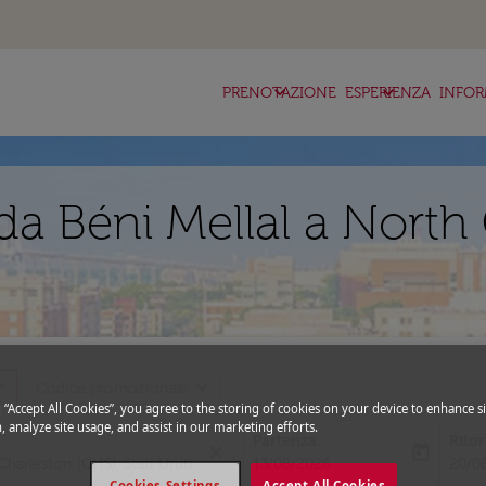
keyboard_arrow_down
keyboard_arrow_down
ke
PRENOTAZIONE
ESPERIENZA
INFOR
da Béni Mellal a North
_more
expand_more
Codice promozionale
g “Accept All Cookies”, you agree to the storing of cookies on your device to enhance si
, analyze site usage, and assist in our marketing efforts.
Partenza
Rito
close
today
fc-booking-departure-date-aria-l
fc-bo
13/08/2026
20/0
Cookies Settings
Accept All Cookies