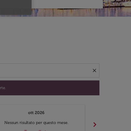
per trovare offerte.
close
rte.
ott 2026
chevron_right
Nessun risultato per questo mese.
Nessun risul