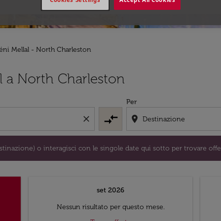
Béni Mellal - North Charleston
/o destinazione) o interagisci con le singole date qui sotto 
al a North Charleston
Per
compare_arrows
close
location_on
tinazione) o interagisci con le singole date qui sotto per trovare offe
set 2026
Nessun risultato per questo mese.