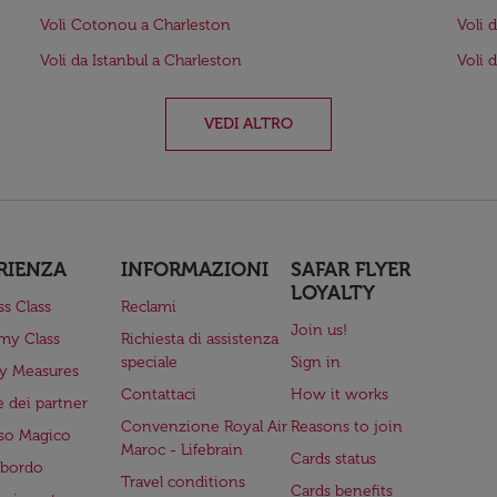
Voli Cotonou a Charleston
Voli 
Voli da Istanbul a Charleston
Voli 
VEDI ALTRO
RIENZA
INFORMAZIONI
SAFAR FLYER
LOYALTY
ss Class
Reclami
Join us!
my Class
Richiesta di assistenza
speciale
Sign in
ry Measures
Contattaci
How it works
 dei partner
Convenzione Royal Air
Reasons to join
so Magico
Maroc - Lifebrain
Cards status
a bordo
Travel conditions
Cards benefits