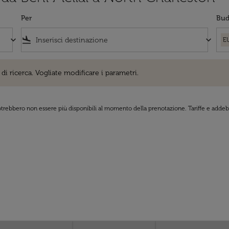
Per
Bud
keyboard_arrow_down
flight_land
keyboard_arrow_down
E
cerca. Vogliate modificare i parametri.
di ricerca. Vogliate modificare i parametri.
 potrebbero non essere più disponibili al momento della prenotazione. Tariffe e addebi