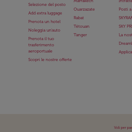
Marrakech
Intrat
Selezione del posto
Ouarzazate
Posti 
Add extra luggage
Rabat
SKYRA
Prenota un hotel
Tétouan
SKY PR
Noleggia un'auto
Tanger
La nost
Prenota il tuo
Dreaml
trasferimento
aeroportuale
Applic
Scopri le nostre offerte
Voli per pa