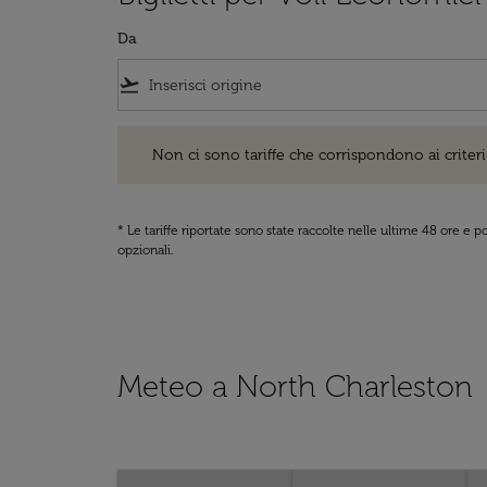
Da
flight_takeoff
Non ci sono tariffe che corrispondono ai criteri di ri
Non ci sono tariffe che corrispondono ai criteri 
* Le tariffe riportate sono state raccolte nelle ultime 48 ore e
opzionali.
Meteo a North Charleston