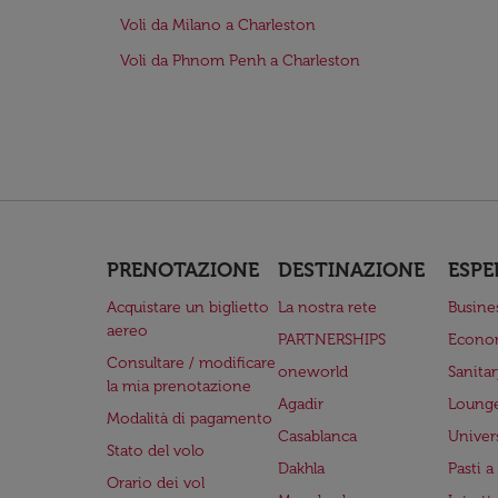
Voli da Milano a Charleston
Voli da Phnom Penh a Charleston
PRENOTAZIONE
DESTINAZIONE
ESPE
Acquistare un biglietto
La nostra rete
Busine
aereo
PARTNERSHIPS
Econo
Consultare / modificare
oneworld
Sanita
la mia prenotazione
Agadir
Lounge
Modalità di pagamento
Casablanca
Univer
Stato del volo
Dakhla
Pasti 
Orario dei vol