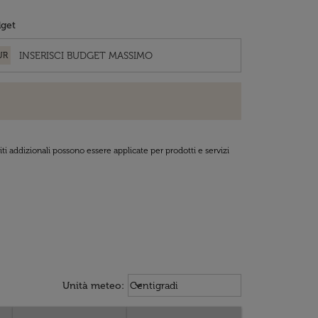
get
UR
ti addizionali possono essere applicate per prodotti e servizi
Weather unit option Centigradi Sel
keyboard_arrow_down
Unità meteo
:
Centigradi