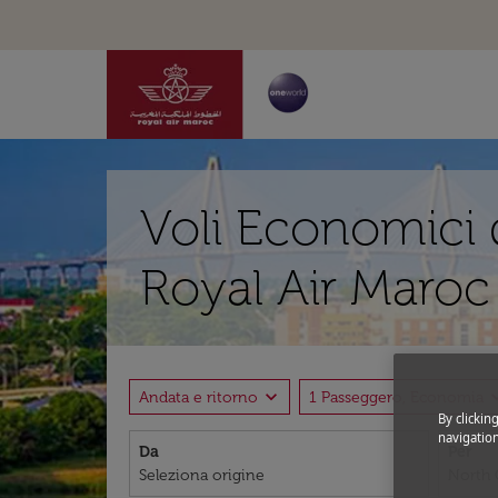
Voli Economici 
Royal Air Maroc
expand_more
expand
Andata e ritorno
1 Passeggero, Economia
By clickin
navigation
Da
Per