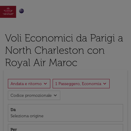

Voli Economici da Parigi a
North Charleston con
Royal Air Maroc
expand_more
expand_more
Andata e ritorno
1 Passeggero, Economia
expand_more
Codice promozionale
Da
Seleziona origine
Per