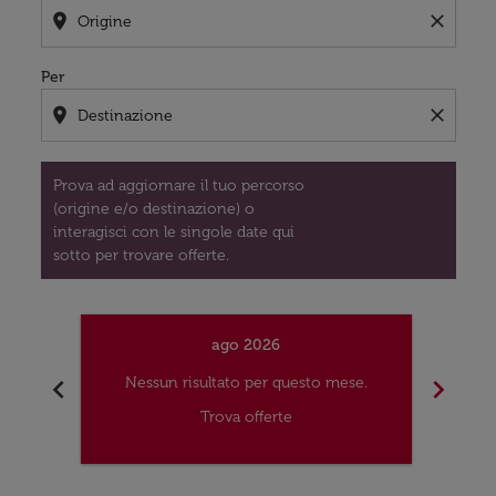
location_on
close
Per
location_on
close
Prova ad aggiornare il tuo percorso
(origine e/o destinazione) o
interagisci con le singole date qui
sotto per trovare offerte.
ago 2026
chevron_left
chevron_right
Nessun risultato per questo mese.
Nes
Trova offerte