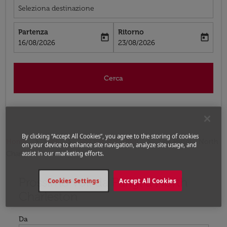
Seleziona destinazione
Partenza
Ritorno
today
today
fc-booking-departure-date-aria-label
fc-booking-return-date-aria-label
16/08/2026
23/08/2026
Cerca
By clicking “Accept All Cookies”, you agree to the storing of cookies
Home
Voli
Voli per Stati Uniti
Voli Parigi - North
on your device to enhance site navigation, analyze site usage, and
Charleston
assist in our marketing efforts.
Prossimo voli da Parigi a North
Prova ad aggiornare il tuo percorso (origine e/o destina
Cookies Settings
Accept All Cookies
Charleston
Da