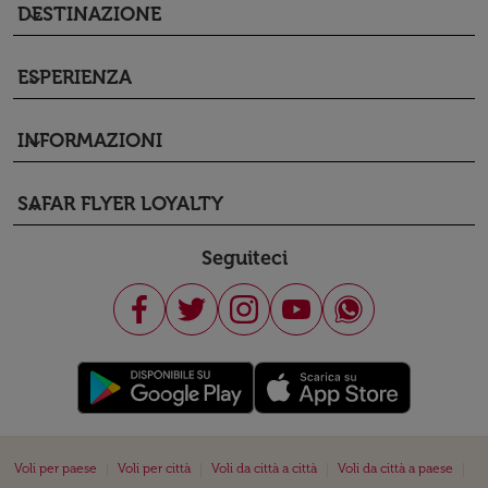
DESTINAZIONE
keyboard_arrow_down
ESPERIENZA
keyboard_arrow_down
INFORMAZIONI
keyboard_arrow_down
SAFAR FLYER LOYALTY
keyboard_arrow_down
Seguiteci
|
|
|
|
Voli per paese
Voli per città
Voli da città a città
Voli da città a paese