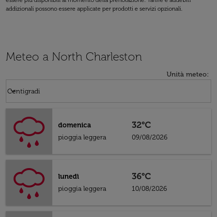
essere più disponibili al momento della prenotazione. Tariffe e addebiti
addizionali possono essere applicate per prodotti e servizi opzionali.
Meteo a North Charleston
Unità meteo
:
Weather unit option Centigradi Selected
keyboard_arrow_down
Centigradi
32°C
domenica
pioggia leggera
09/08/2026
36°C
lunedì
pioggia leggera
10/08/2026