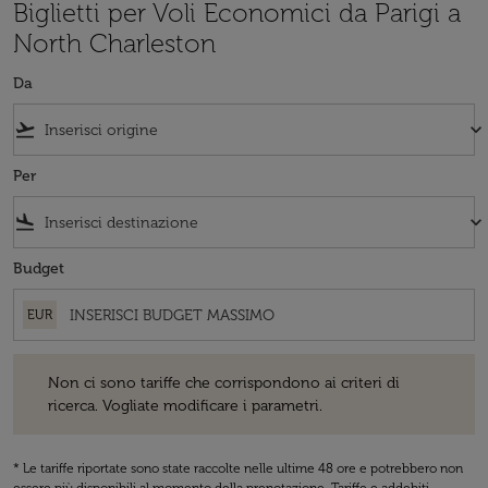
Biglietti per Voli Economici da Parigi a
North Charleston
Da
flight_takeoff
keyboard_arrow_down
Per
flight_land
keyboard_arrow_down
Budget
EUR
Non ci sono tariffe che corrispondono ai criteri di ricerca. Vogliate 
Non ci sono tariffe che corrispondono ai criteri di
ricerca. Vogliate modificare i parametri.
* Le tariffe riportate sono state raccolte nelle ultime 48 ore e potrebbero non