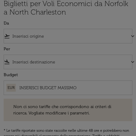
Biglietti per Voli Economici da Norfolk
a North Charleston
Da
flight_takeoff
keyboard_arrow_down
Per
flight_land
keyboard_arrow_down
Budget
EUR
Non ci sono tariffe che corrispondono ai criteri di ricerca. Vogliate 
Non ci sono tariffe che corrispondono ai criteri di
ricerca. Vogliate modificare i parametri.
* Le tariffe riportate sono state raccolte nelle ultime 48 ore e potrebbero non