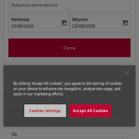
Seleziona destinazione
Partenza
Ritorno
today
today
fc-booking-departure-date-aria-label
fc-booking-return-date-aria-label
15/08/2026
22/08/2026
Cerca
By clicking “Accept All Cookies”, you agree to the storing of cookies
Home
Voli
Voli per Stati Uniti
Voli Norfolk -
on your device to enhance site navigation, analyze site usage, and
North Charleston
assist in our marketing efforts.
Prossimo voli da Norfolk a North
Prova ad aggiornare il tuo percorso (origine e/o destina
Cookies Settings
Accept All Cookies
Charleston
Da