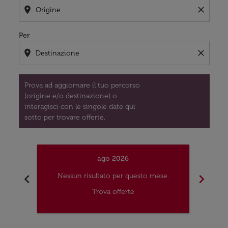
location_on
close
Per
location_on
close
Prova ad aggiornare il tuo percorso
(origine e/o destinazione) o
interagisci con le singole date qui
sotto per trovare offerte.
ago 2026
chevron_left
chevron_right
Nessun risultato per questo mese.
Nes
Trova offerte