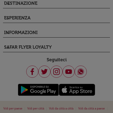
DESTINAZIONE
keyboard_arrow_down
ESPERIENZA
keyboard_arrow_down
INFORMAZIONI
keyboard_arrow_down
SAFAR FLYER LOYALTY
keyboard_arrow_down
Seguiteci
|
|
|
|
Voli per paese
Voli per città
Voli da città a città
Voli da città a paese