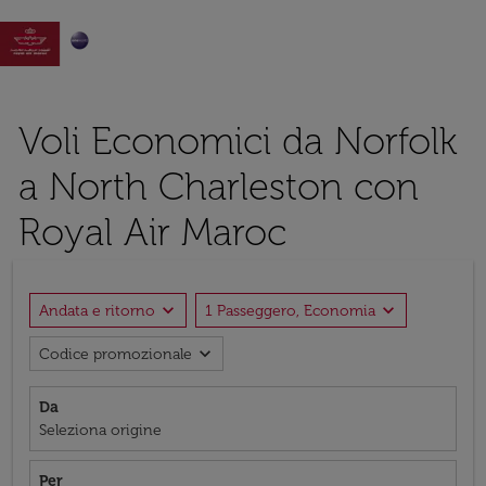

Voli Economici da Norfolk
a North Charleston con
Royal Air Maroc
expand_more
expand_more
Andata e ritorno
1 Passeggero, Economia
expand_more
Codice promozionale
Da
Seleziona origine
Per