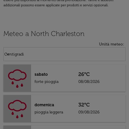
essere più disponibili al momento della prenotazione. Tariffe e addebiti
addizionali possono essere applicate per prodotti e servizi opzionali.
Meteo a North Charleston
Unità meteo
:
Weather unit option Centigradi Selected
keyboard_arrow_down
Centigradi
26°C
sabato
forte pioggia
08/08/2026
32°C
domenica
pioggia leggera
09/08/2026