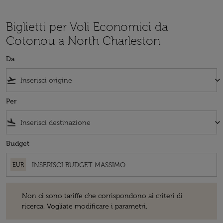
Biglietti per Voli Economici da
Cotonou a North Charleston
Da
flight_takeoff
keyboard_arrow_down
Per
flight_land
keyboard_arrow_down
Budget
EUR
Non ci sono tariffe che corrispondono ai criteri di ricerca. Vogliate 
Non ci sono tariffe che corrispondono ai criteri di
ricerca. Vogliate modificare i parametri.