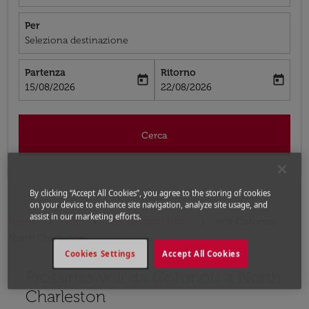
Per
Seleziona destinazione
Partenza
Ritorno
today
today
fc-booking-departure-date-aria-label
fc-booking-return-date-aria-label
15/08/2026
22/08/2026
Cerca
By clicking “Accept All Cookies”, you agree to the storing of cookies
on your device to enhance site navigation, analyze site usage, and
assist in our marketing efforts.
Home
Voli
Voli per Stati Uniti
Voli Cotonou -
North Charleston
Cookies Settings
Accept All Cookies
Prossimo voli da Cotonou a North
Prova ad aggiornare il tuo percorso (origine e/o destina
Charleston