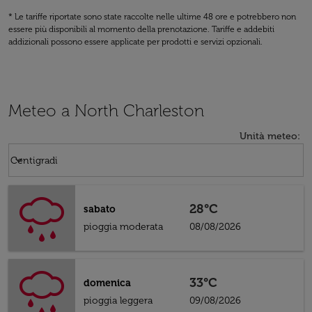
* Le tariffe riportate sono state raccolte nelle ultime 48 ore e potrebbero non
essere più disponibili al momento della prenotazione. Tariffe e addebiti
addizionali possono essere applicate per prodotti e servizi opzionali.
Meteo a North Charleston
Unità meteo
:
Weather unit option Centigradi Selected
keyboard_arrow_down
Centigradi
28°C
sabato
pioggia moderata
08/08/2026
33°C
domenica
pioggia leggera
09/08/2026