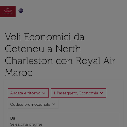

Voli Economici da
Cotonou a North
Charleston con Royal Air
Maroc
expand_more
expand_more
Andata e ritorno
1 Passeggero, Economia
expand_more
Codice promozionale
Da
Seleziona origine