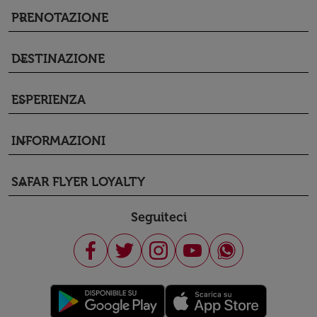
PRENOTAZIONE
keyboard_arrow_down
DESTINAZIONE
keyboard_arrow_down
ESPERIENZA
keyboard_arrow_down
INFORMAZIONI
keyboard_arrow_down
SAFAR FLYER LOYALTY
keyboard_arrow_down
Seguiteci