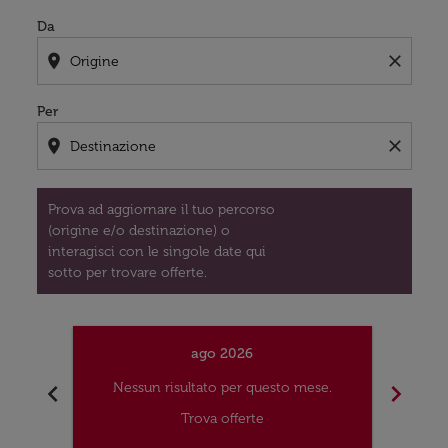
Da
location_on
close
Per
location_on
close
Prova ad aggiornare il tuo percorso
(origine e/o destinazione) o
interagisci con le singole date qui
sotto per trovare offerte.
ago 2026
chevron_left
chevron_right
Nessun risultato per questo mese.
Nes
Trova offerte