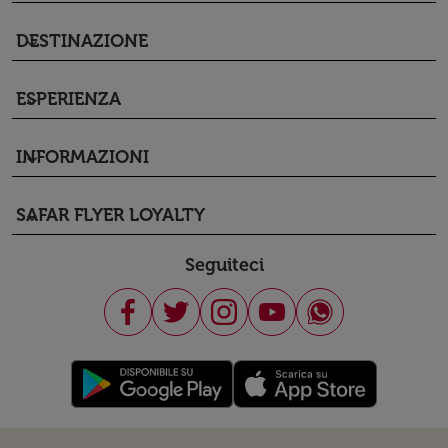
DESTINAZIONE
keyboard_arrow_down
ESPERIENZA
keyboard_arrow_down
INFORMAZIONI
keyboard_arrow_down
SAFAR FLYER LOYALTY
keyboard_arrow_down
Seguiteci