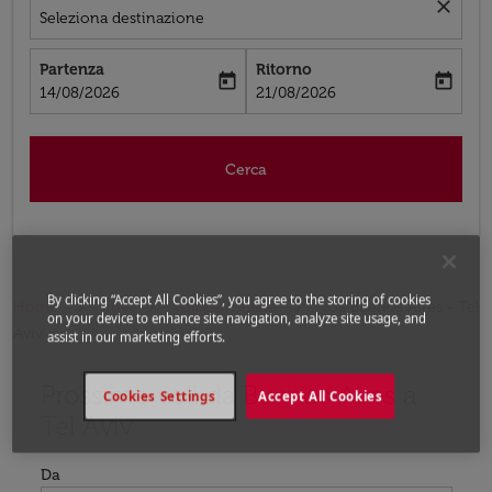
close
Seleziona destinazione
Partenza
Ritorno
today
today
fc-booking-departure-date-aria-label
fc-booking-return-date-aria-label
14/08/2026
21/08/2026
Cerca
By clicking “Accept All Cookies”, you agree to the storing of cookies
Home
Voli
Voli per Israele
Voli Buenos Aires - Tel
on your device to enhance site navigation, analyze site usage, and
Aviv
assist in our marketing efforts.
Prossimo voli da Buenos Aires a
Prova ad aggiornare il tuo percorso (origine e/o destina
Cookies Settings
Accept All Cookies
Tel Aviv
Da