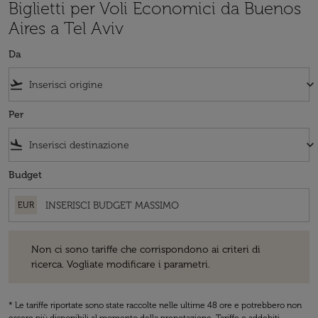
Biglietti per Voli Economici da Buenos
Aires a Tel Aviv
Da
flight_takeoff
keyboard_arrow_down
Per
flight_land
keyboard_arrow_down
Budget
EUR
Non ci sono tariffe che corrispondono ai criteri di ricerca. Vogliate 
Non ci sono tariffe che corrispondono ai criteri di
ricerca. Vogliate modificare i parametri.
* Le tariffe riportate sono state raccolte nelle ultime 48 ore e potrebbero non