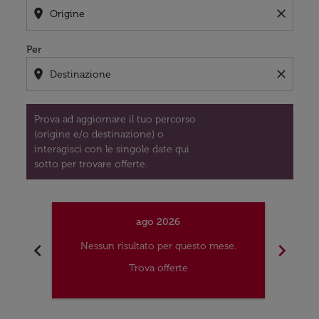
location_on
close
Per
location_on
close
Prova ad aggiornare il tuo percorso
(origine e/o destinazione) o
interagisci con le singole date qui
sotto per trovare offerte.
ago 2026
chevron_left
chevron_right
Nessun risultato per questo mese.
Nes
Trova offerte