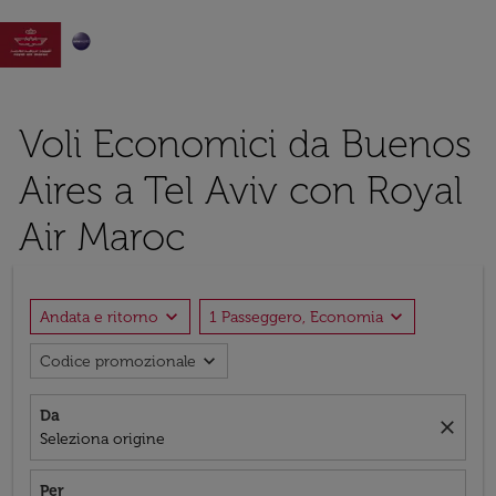

Voli Economici da Buenos
Aires a Tel Aviv con Royal
Air Maroc
expand_more
expand_more
Andata e ritorno
1 Passeggero, Economia
expand_more
Codice promozionale
Da
close
Seleziona origine
Per