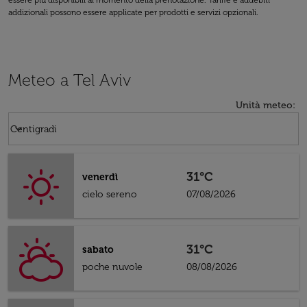
essere più disponibili al momento della prenotazione. Tariffe e addebiti
addizionali possono essere applicate per prodotti e servizi opzionali.
Meteo a Tel Aviv
Unità meteo
:
Weather unit option Centigradi Selected
keyboard_arrow_down
Centigradi
31°C
venerdì
cielo sereno
07/08/2026
31°C
sabato
poche nuvole
08/08/2026