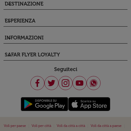
DESTINAZIONE
keyboard_arrow_down
ESPERIENZA
keyboard_arrow_down
INFORMAZIONI
keyboard_arrow_down
SAFAR FLYER LOYALTY
keyboard_arrow_down
Seguiteci
|
|
|
|
Voli per paese
Voli per città
Voli da città a città
Voli da città a paese