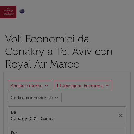

Voli Economici da
Conakry a Tel Aviv con
Royal Air Maroc
expand_more
expand_more
Andata e ritorno
1 Passeggero, Economia
expand_more
Codice promozionale
Da
close
Conakry (CKY), Guinea
Per