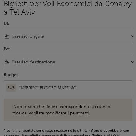
Biglietti per Voli Economici da Conakry
a Tel Aviv
Da
flight_takeoff
keyboard_arrow_down
Per
flight_land
keyboard_arrow_down
Budget
EUR
Non ci sono tariffe che corrispondono ai criteri di ricerca. Vogliate 
Non ci sono tariffe che corrispondono ai criteri di
ricerca. Vogliate modificare i parametri.
* Le tariffe riportate sono state raccolte nelle ultime 48 ore e potrebbero non