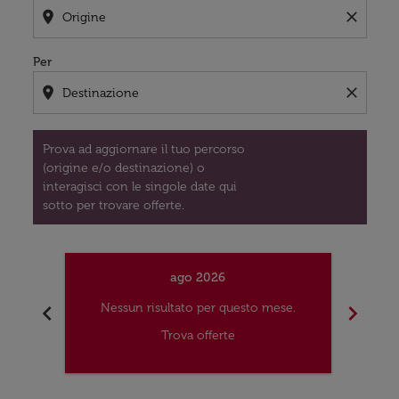
location_on
close
Per
location_on
close
Prova ad aggiornare il tuo percorso
(origine e/o destinazione) o
interagisci con le singole date qui
sotto per trovare offerte.
ago 2026
chevron_left
chevron_right
Nessun risultato per questo mese.
Nes
Trova offerte