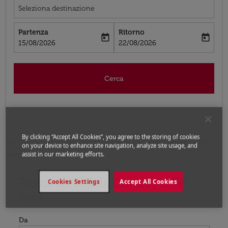
Seleziona destinazione
Partenza
Ritorno
today
today
fc-booking-departure-date-aria-label
fc-booking-return-date-aria-label
15/08/2026
22/08/2026
Cerca
By clicking “Accept All Cookies”, you agree to the storing of cookies
Home
Voli
Voli per Israele
Voli Conakry - Tel
on your device to enhance site navigation, analyze site usage, and
Aviv
assist in our marketing efforts.
Prossimo voli da Conakry a Tel
Prova ad aggiornare il tuo percorso (origine e/o destina
Cookies Settings
Accept All Cookies
Aviv
Da