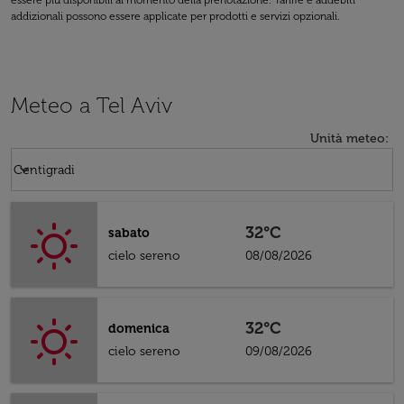
essere più disponibili al momento della prenotazione. Tariffe e addebiti
addizionali possono essere applicate per prodotti e servizi opzionali.
Meteo a Tel Aviv
Unità meteo
:
Weather unit option Centigradi Selected
keyboard_arrow_down
Centigradi
32°C
sabato
cielo sereno
08/08/2026
32°C
domenica
cielo sereno
09/08/2026