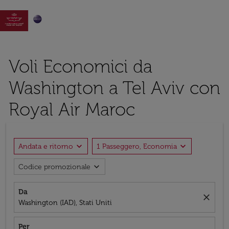

Voli Economici da
Washington a Tel Aviv con
Royal Air Maroc
expand_more
expand_more
Andata e ritorno
1 Passeggero, Economia
expand_more
Codice promozionale
Da
close
Washington (IAD), Stati Uniti
Per