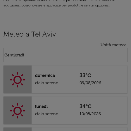
essere più disponibili al momento della prenotazione. Tariffe e addebiti
addizionali possono essere applicate per prodotti e servizi opzionali.
Meteo a Tel Aviv
Unità meteo
:
Weather unit option Centigradi Selected
keyboard_arrow_down
Centigradi
33°C
domenica
cielo sereno
09/08/2026
34°C
lunedì
cielo sereno
10/08/2026