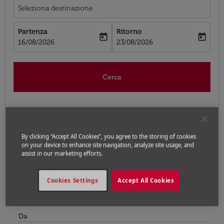
Seleziona destinazione
Partenza
Ritorno
today
today
fc-booking-departure-date-aria-label
fc-booking-return-date-aria-label
16/08/2026
23/08/2026
Cerca
By clicking “Accept All Cookies”, you agree to the storing of cookies
Home
Voli
Voli per Israele
Voli Washington - Tel
on your device to enhance site navigation, analyze site usage, and
Aviv
assist in our marketing efforts.
Prossimo voli da Washington a Tel
Prova ad aggiornare il tuo percorso (origine e/o destina
Cookies Settings
Accept All Cookies
Aviv
Da