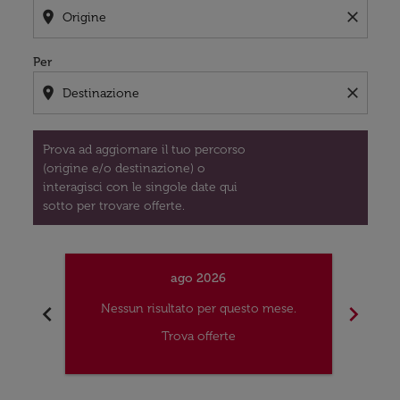
location_on
close
Per
location_on
close
Prova ad aggiornare il tuo percorso
(origine e/o destinazione) o
interagisci con le singole date qui
sotto per trovare offerte.
ago 2026
chevron_left
chevron_right
Nessun risultato per questo mese.
Nes
Trova offerte