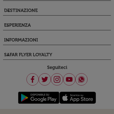
DESTINAZIONE
keyboard_arrow_down
ESPERIENZA
keyboard_arrow_down
INFORMAZIONI
keyboard_arrow_down
SAFAR FLYER LOYALTY
keyboard_arrow_down
Seguiteci