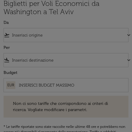
Biglietti per Voli Economici da
Washington a Tel Aviv
Da
flight_takeoff
keyboard_arrow_down
Per
flight_land
keyboard_arrow_down
Budget
EUR
Non ci sono tariffe che corrispondono ai criteri di ricerca. Vogliate 
Non ci sono tariffe che corrispondono ai criteri di
ricerca. Vogliate modificare i parametri.
* Le tariffe riportate sono state raccolte nelle ultime 48 ore e potrebbero non