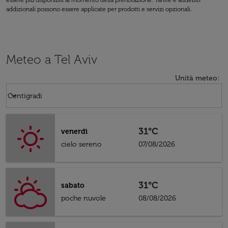
essere più disponibili al momento della prenotazione. Tariffe e addebiti
addizionali possono essere applicate per prodotti e servizi opzionali.
Meteo a Tel Aviv
Unità meteo
:
Weather unit option Centigradi Selected
keyboard_arrow_down
Centigradi
31°C
venerdì
cielo sereno
07/08/2026
31°C
sabato
poche nuvole
08/08/2026