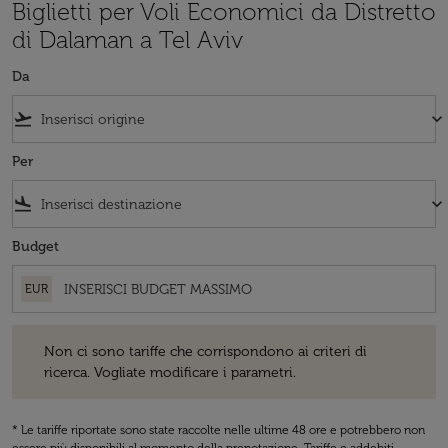
Biglietti per Voli Economici da Distretto
di Dalaman a Tel Aviv
Da
flight_takeoff
keyboard_arrow_down
Per
flight_land
keyboard_arrow_down
Budget
EUR
Non ci sono tariffe che corrispondono ai criteri di ricerca. Vogliate 
Non ci sono tariffe che corrispondono ai criteri di
ricerca. Vogliate modificare i parametri.
* Le tariffe riportate sono state raccolte nelle ultime 48 ore e potrebbero non