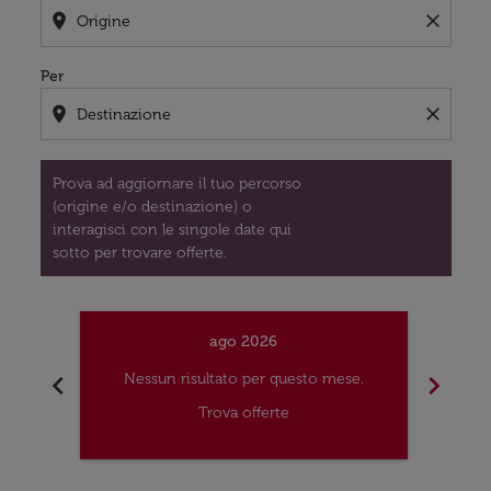
location_on
close
Per
location_on
close
Prova ad aggiornare il tuo percorso
(origine e/o destinazione) o
interagisci con le singole date qui
sotto per trovare offerte.
ago 2026
chevron_left
chevron_right
Nessun risultato per questo mese.
Nes
Trova offerte