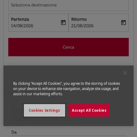
Seleziona destinazione
Partenza
Ritorno
today
today
fc-booking-departure-date-aria-label
fc-booking-return-date-aria-label
14/08/2026
21/08/2026
Cerca
By clicking “Accept All Cookies”, you agree to the storing of cookies
Home
Voli
Voli per Israele
Voli Distretto di
on your device to enhance site navigation, analyze site usage, and
Dalaman - Tel Aviv
assist in our marketing efforts.
Prossimo voli da Distretto di
Prova ad aggiornare il tuo percorso (origine e/o destina
Cookies Settings
Accept All Cookies
Dalaman a Tel Aviv
Da