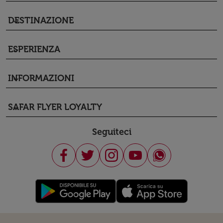
DESTINAZIONE
keyboard_arrow_down
ESPERIENZA
keyboard_arrow_down
INFORMAZIONI
keyboard_arrow_down
SAFAR FLYER LOYALTY
keyboard_arrow_down
Seguiteci