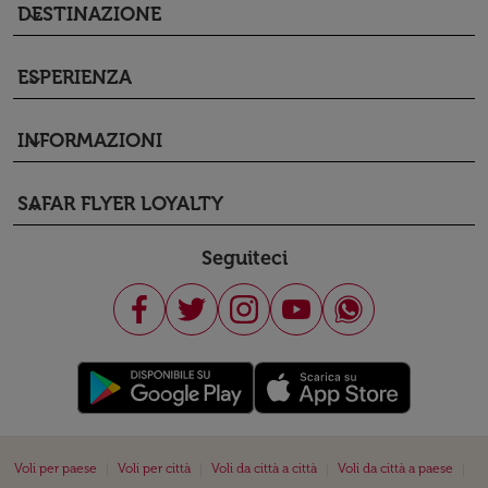
DESTINAZIONE
keyboard_arrow_down
ESPERIENZA
keyboard_arrow_down
INFORMAZIONI
keyboard_arrow_down
SAFAR FLYER LOYALTY
keyboard_arrow_down
Seguiteci
|
|
|
|
Voli per paese
Voli per città
Voli da città a città
Voli da città a paese