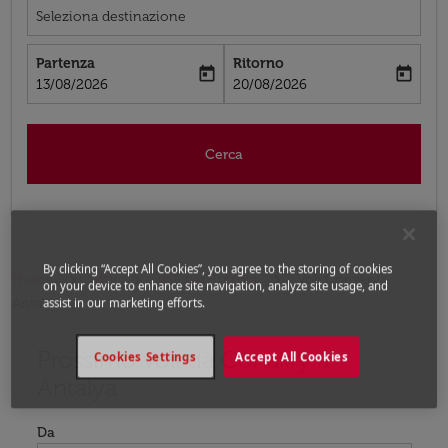
Seleziona destinazione
Partenza
Ritorno
today
today
fc-booking-departure-date-aria-label
fc-booking-return-date-aria-label
13/08/2026
20/08/2026
Cerca
By clicking “Accept All Cookies”, you agree to the storing of cookies
Home
Voli
Voli per Turchia
Voli Conakry -
on your device to enhance site navigation, analyze site usage, and
Antalya
assist in our marketing efforts.
Prossimo voli da Conakry a
Prova ad aggiornare il tuo percorso (origine e/o destina
Cookies Settings
Accept All Cookies
Antalya
Da