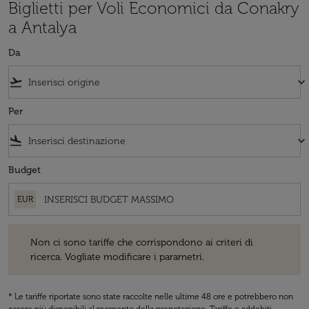
Biglietti per Voli Economici da Conakry
a Antalya
Da
flight_takeoff
keyboard_arrow_down
Per
flight_land
keyboard_arrow_down
Budget
EUR
Non ci sono tariffe che corrispondono ai criteri di ricerca. Vogliate 
Non ci sono tariffe che corrispondono ai criteri di
ricerca. Vogliate modificare i parametri.
* Le tariffe riportate sono state raccolte nelle ultime 48 ore e potrebbero non