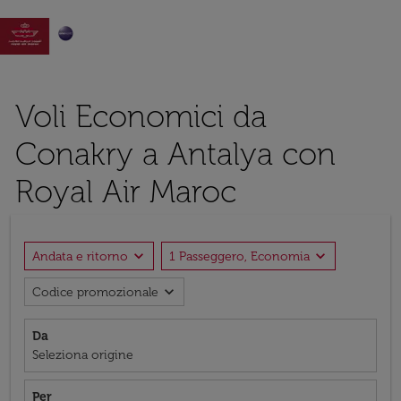

Voli Economici da
Conakry a Antalya con
Royal Air Maroc
expand_more
expand_more
Andata e ritorno
1 Passeggero, Economia
expand_more
Codice promozionale
Da
Seleziona origine
Per