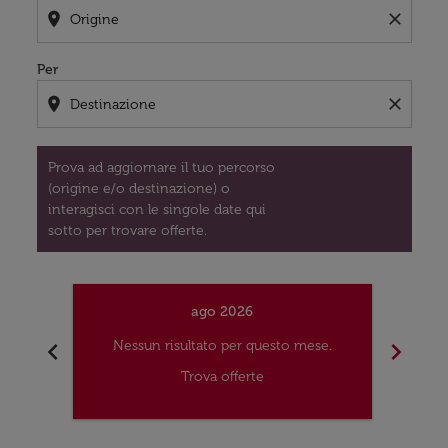
location_on
close
Per
location_on
close
Prova ad aggiornare il tuo percorso
(origine e/o destinazione) o
interagisci con le singole date qui
sotto per trovare offerte.
ago 2026
chevron_left
chevron_right
Nessun risultato per questo mese.
Nes
Trova offerte