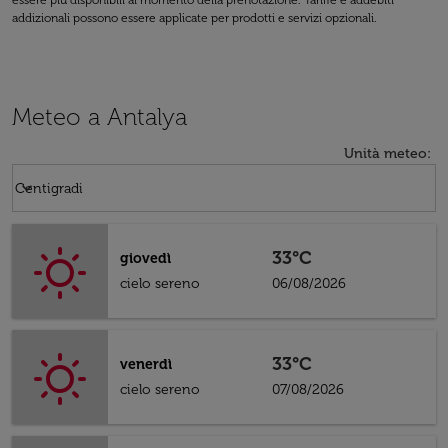
essere più disponibili al momento della prenotazione. Tariffe e addebiti
addizionali possono essere applicate per prodotti e servizi opzionali.
Meteo a Antalya
Unità meteo
:
Weather unit option Centigradi Selected
keyboard_arrow_down
Centigradi
33°C
giovedì
cielo sereno
06/08/2026
33°C
venerdì
cielo sereno
07/08/2026