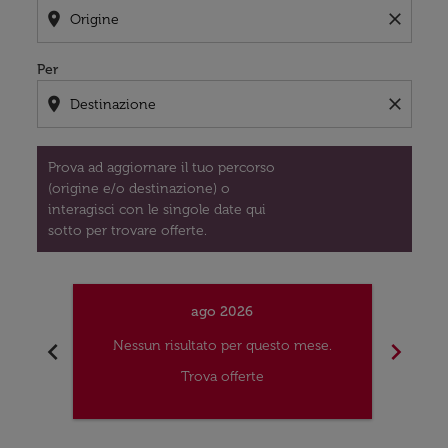
location_on
close
Per
location_on
close
Prova ad aggiornare il tuo percorso
(origine e/o destinazione) o
interagisci con le singole date qui
sotto per trovare offerte.
ago 2026
chevron_left
chevron_right
Nessun risultato per questo mese.
Nes
Trova offerte