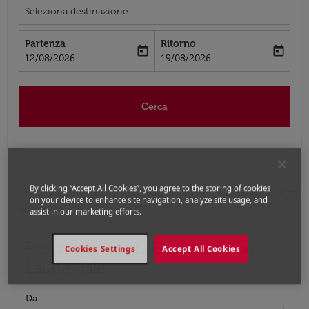
Seleziona destinazione
Partenza
Ritorno
today
today
fc-booking-departure-date-aria-label
fc-booking-return-date-aria-label
12/08/2026
19/08/2026
Cerca
By clicking “Accept All Cookies”, you agree to the storing of cookies
Home
Voli
Voli per Stati Uniti
Voli Ginevra - Fort
on your device to enhance site navigation, analyze site usage, and
Lauderdale
assist in our marketing efforts.
Prossimo voli da Ginevra a Fort
Prova ad aggiornare il tuo percorso (origine e/o destina
Cookies Settings
Accept All Cookies
Lauderdale
Da