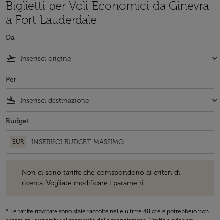
Biglietti per Voli Economici da Ginevra
a Fort Lauderdale
Da
flight_takeoff
keyboard_arrow_down
Per
flight_land
keyboard_arrow_down
Budget
EUR
Non ci sono tariffe che corrispondono ai criteri di ricerca. Vogliate 
Non ci sono tariffe che corrispondono ai criteri di
ricerca. Vogliate modificare i parametri.
* Le tariffe riportate sono state raccolte nelle ultime 48 ore e potrebbero non