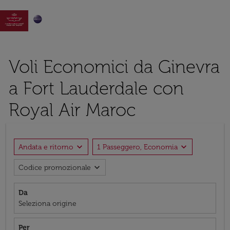

Voli Economici da Ginevra
a Fort Lauderdale con
Royal Air Maroc
expand_more
expand_more
Andata e ritorno
1 Passeggero, Economia
expand_more
Codice promozionale
Da
Seleziona origine
Per