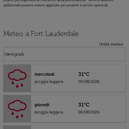
essere più disponibili al momento della prenotazione. Tariffe e addebiti
addizionali possono essere applicate per prodotti e servizi opzionali.
Meteo a Fort Lauderdale
Unità meteo
:
Weather unit option Centigradi Selected
keyboard_arrow_down
Centigradi
31°C
mercoledì
pioggia leggera
05/08/2026
31°C
giovedì
pioggia leggera
06/08/2026