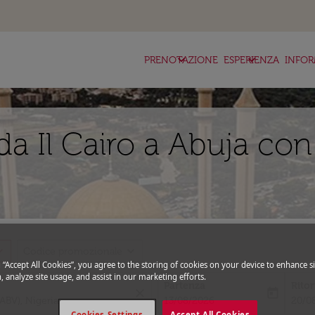
keyboard_arrow_down
keyboard_arrow_down
ke
PRENOTAZIONE
ESPERIENZA
INFOR
a Il Cairo a Abuja con
_more
expand_more
Codice promozionale
g “Accept All Cookies”, you agree to the storing of cookies on your device to enhance si
, analyze site usage, and assist in our marketing efforts.
Partenza
Rito
close
today
fc-booking-departure-date-aria-l
fc-bo
13/08/2026
20/0
Cookies Settings
Accept All Cookies