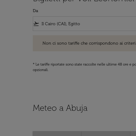
Da
flight_takeoff
Non ci sono tariffe che corrispondono ai criteri di ri
Non ci sono tariffe che corrispondono ai criteri 
* Le tariffe riportate sono state raccolte nelle ultime 48 ore e
opzionali.
Meteo a Abuja