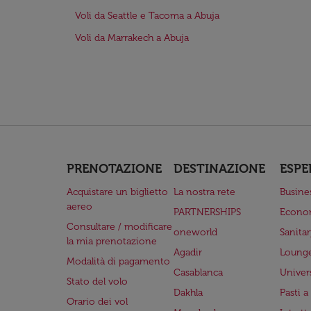
Voli da Seattle e Tacoma a Abuja
Voli da Marrakech a Abuja
PRENOTAZIONE
DESTINAZIONE
ESPE
Acquistare un biglietto
La nostra rete
Busine
aereo
PARTNERSHIPS
Econo
Consultare / modificare
oneworld
Sanita
la mia prenotazione
Agadir
Lounge
Modalità di pagamento
Casablanca
Univer
Stato del volo
Dakhla
Pasti 
Orario dei vol