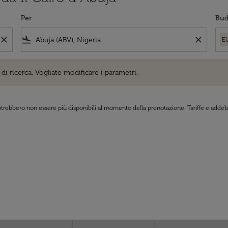
Per
Bud
close
flight_land
close
E
cerca. Vogliate modificare i parametri.
di ricerca. Vogliate modificare i parametri.
 potrebbero non essere più disponibili al momento della prenotazione. Tariffe e addebi