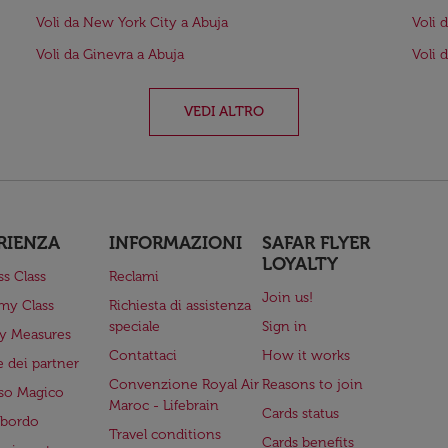
Voli da New York City a Abuja
Voli 
Voli da Ginevra a Abuja
Voli 
VEDI ALTRO
RIENZA
INFORMAZIONI
SAFAR FLYER
LOYALTY
ss Class
Reclami
Join us!
my Class
Richiesta di assistenza
speciale
Sign in
ry Measures
Contattaci
How it works
 dei partner
Convenzione Royal Air
Reasons to join
so Magico
Maroc - Lifebrain
Cards status
a bordo
Travel conditions
Cards benefits