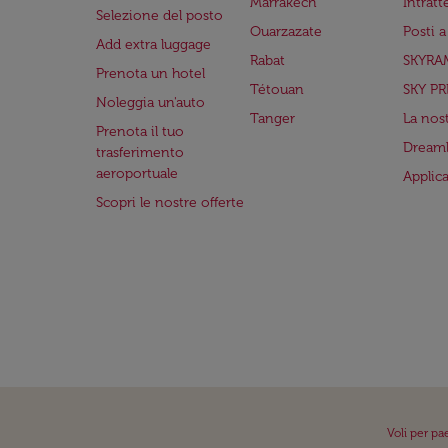
Marrakech
Intrat
Selezione del posto
Ouarzazate
Posti 
Add extra luggage
Rabat
SKYRA
Prenota un hotel
Tétouan
SKY PR
Noleggia un'auto
Tanger
La nost
Prenota il tuo
Dreaml
trasferimento
aeroportuale
Applic
Scopri le nostre offerte
Voli per pa