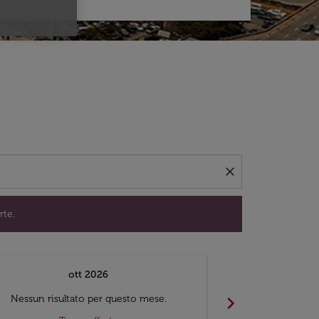
per trovare offerte.
close
rte.
ott 2026
chevron_right
Nessun risultato per questo mese.
Nessun risul