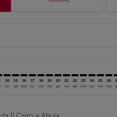
Trova offerte
mer. Trova offerte
claimer. Trova offerte
-disclaimer. Trova offerte
ffers-disclaimer. Trova offerte
ew-offers-disclaimer. Trova offerte
p-view-offers-disclaimer. Trova offerte
V: cmp-view-offers-disclaimer. Trova offerte
I–ABV: cmp-view-offers-disclaimer. Trova offerte
CAI–ABV: cmp-view-offers-disclaimer. Trova offerte
CAI–ABV: cmp-view-offers-disclaimer. Trova offerte
CAI–ABV: cmp-view-offers-disclaimer. Trova offer
CAI–ABV: cmp-view-offers-disclaimer. Trova o
CAI–ABV: cmp-view-offers-disclaimer. Tro
CAI–ABV: cmp-view-offers-disclaimer
CAI–ABV: cmp-view-offers-discla
CAI–ABV: cmp-view-offers-di
CAI–ABV: cmp-view-offer
CAI–ABV: cmp-view-
CAI–ABV: cmp-v
CAI–ABV: c
CAI–A
C
3
14
15
16
17
18
19
20
21
22
23
24
25
26
o
ven
sab
dom
lun
mar
mer
gio
ven
sab
dom
lun
mar
mer
g
 da Il Cairo a Abuja