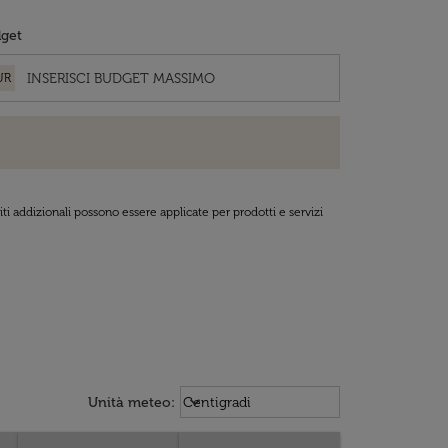
get
UR
ti addizionali possono essere applicate per prodotti e servizi
Weather unit option Centigradi Sel
keyboard_arrow_down
Unità meteo
:
Centigradi