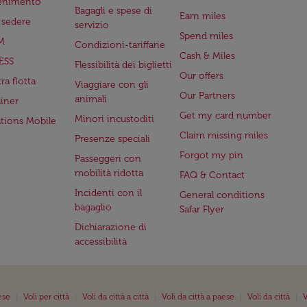
tenimento
Bagagli e spese di
Earn miles
a sedere
servizio
Spend miles
M
Condizioni-tariffarie
Cash & Miles
ESS
Flessibilità dei biglietti
Our offers
ra flotta
Viaggiare con gli
Our Partners
animali
iner
Get my card number
Minori incustoditi
ations Mobile
Claim missing miles
Presenze speciali
Forgot my pin
Passeggeri con
mobilità ridotta
FAQ & Contact
Incidenti con il
General conditions
bagaglio
Safar Flyer
Dichiarazione di
accessibilità
|
|
|
|
|
ese
Voli per città
Voli da città a città
Voli da città a paese
Voli da città
V