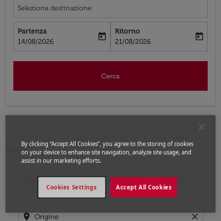
Seleziona destinazione
Partenza
Ritorno
today
today
fc-booking-departure-date-aria-label
fc-booking-return-date-aria-label
14/08/2026
21/08/2026
Cerca
Home
Voli
Voli per Stati Uniti
Voli Nantes -
By clicking “Accept All Cookies”, you agree to the storing of cookies
Dallas
on your device to enhance site navigation, analyze site usage, and
assist in our marketing efforts.
Prossimo voli da Nantes a Dallas
Prova ad aggiornare il tuo percorso (origine e/o destina
Cookies Settings
Accept All Cookies
Da
location_on
close