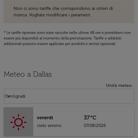
Non ci sono tariffe che corrispondono ai criteri di ricerca. Vogliate 
Non ci sono tariffe che corrispondono ai criteri di
ricerca. Vogliate modificare i parametri.
* Le tariffe riportate sono state raccolte nelle ultime 48 ore e potrebbero non
essere più disponibili al momento della prenotazione. Tariffe e addebiti
addizionali possono essere applicate per prodotti e servizi opzionali.
Meteo a Dallas
Unità meteo
:
Weather unit option Centigradi Selected
keyboard_arrow_down
Centigradi
37°C
venerdì
cielo sereno
07/08/2026