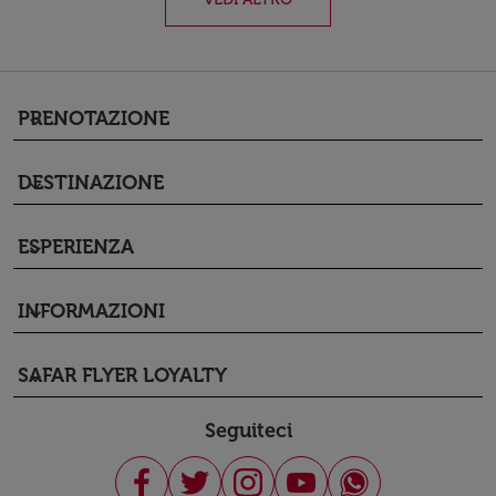
PRENOTAZIONE
keyboard_arrow_down
DESTINAZIONE
keyboard_arrow_down
ESPERIENZA
keyboard_arrow_down
INFORMAZIONI
keyboard_arrow_down
SAFAR FLYER LOYALTY
keyboard_arrow_down
Seguiteci