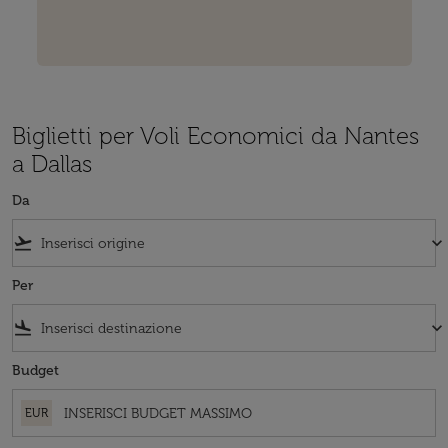
Biglietti per Voli Economici da Nantes
a Dallas
Da
flight_takeoff
keyboard_arrow_down
Per
flight_land
keyboard_arrow_down
Budget
EUR