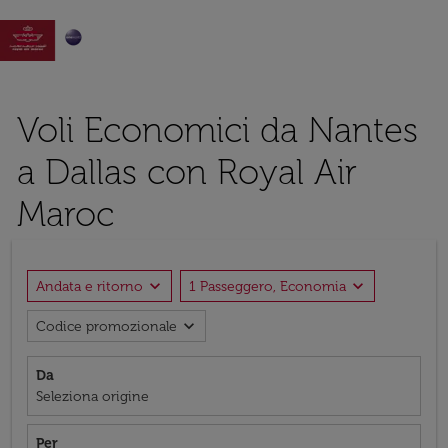

Voli Economici da Nantes
a Dallas con Royal Air
Maroc
expand_more
expand_more
Andata e ritorno
1 Passeggero, Economia
expand_more
Codice promozionale
Da
Seleziona origine
Per