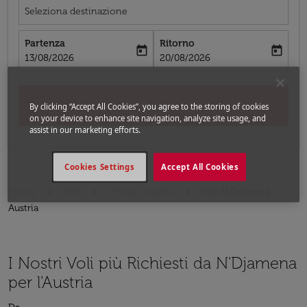
Seleziona destinazione
Partenza
Ritorno
today
today
fc-booking-departure-date-aria-label
fc-booking-return-date-aria-label
13/08/2026
20/08/2026
Cerca
By clicking “Accept All Cookies”, you agree to the storing of cookies
on your device to enhance site navigation, analyze site usage, and
assist in our marketing efforts.
Cookies Settings
Accept All Cookies
Home
Voli
Voli per Austria
Voli N'Djamena -
Austria
I Nostri Voli più Richiesti da N'Djamena
per l'Austria