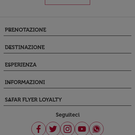
PRENOTAZIONE
keyboard_arrow_down
DESTINAZIONE
keyboard_arrow_down
ESPERIENZA
keyboard_arrow_down
INFORMAZIONI
keyboard_arrow_down
SAFAR FLYER LOYALTY
keyboard_arrow_down
Seguiteci