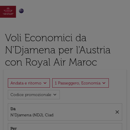

Voli Economici da
N'Djamena per l'Austria
con Royal Air Maroc
expand_more
expand_more
Andata e ritorno
1 Passeggero, Economia
expand_more
Codice promozionale
Da
close
N'Djamena (NDJ), Ciad
Per