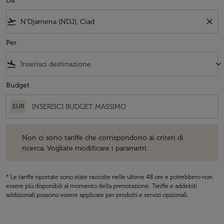
Da
flight_takeoff
close
Per
flight_land
keyboard_arrow_down
Budget
EUR
Non ci sono tariffe che corrispondono ai criteri di ricerca. Vogliate 
Non ci sono tariffe che corrispondono ai criteri di
ricerca. Vogliate modificare i parametri.
* Le tariffe riportate sono state raccolte nelle ultime 48 ore e potrebbero non
essere più disponibili al momento della prenotazione. Tariffe e addebiti
addizionali possono essere applicate per prodotti e servizi opzionali.