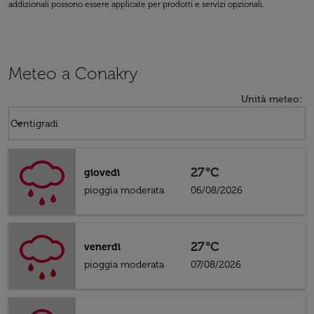
addizionali possono essere applicate per prodotti e servizi opzionali.
Meteo a Conakry
Unità meteo
:
Weather unit option Centigradi Selected
keyboard_arrow_down
Centigradi
27°C
giovedì
pioggia moderata
06/08/2026
27°C
venerdì
pioggia moderata
07/08/2026