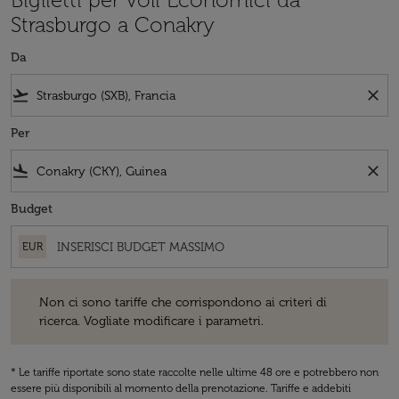
Strasburgo a Conakry
Da
flight_takeoff
close
Per
flight_land
close
Budget
EUR
Non ci sono tariffe che corrispondono ai criteri di ricerca. Vogliate 
Non ci sono tariffe che corrispondono ai criteri di
ricerca. Vogliate modificare i parametri.
* Le tariffe riportate sono state raccolte nelle ultime 48 ore e potrebbero non
essere più disponibili al momento della prenotazione. Tariffe e addebiti