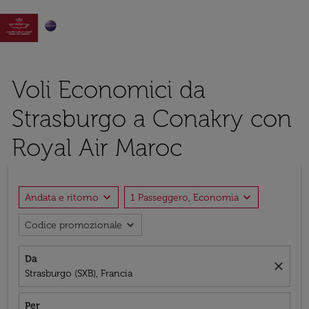

Voli Economici da
Strasburgo a Conakry con
Royal Air Maroc
expand_more
expand_more
Andata e ritorno
1 Passeggero, Economia
expand_more
Codice promozionale
Da
close
Strasburgo (SXB), Francia
Per