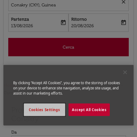
close
Conakry (CKY), Guinea
Partenza
Ritorno
today
today
fc-booking-departure-date-aria-label
fc-booking-return-date-aria-label
13/08/2026
20/08/2026
Cerca
By clicking “Accept All Cookies”, you agree to the storing of cookies
Home
Voli
Voli per Guinea
Voli Strasburgo -
on your device to enhance site navigation, analyze site usage, and
Conakry
assist in our marketing efforts.
Prossimo voli da Strasburgo a
Cookies Settings
Accept All Cookies
Conakry
Da