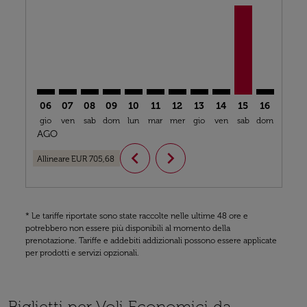
SXB–CKY: cmp-view-offers-disclaimer. Trova offerte
SXB–CKY: cmp-view-offers-disclaimer. Trova offe
SXB–CKY: cmp-view-offers-disclaimer. Trova 
SXB–CKY: cmp-view-offers-disclaimer. Tr
SXB–CKY: cmp-view-offers-disclaimer
SXB–CKY: cmp-view-offers-discl
SXB–CKY: cmp-view-offers-d
SXB–CKY: cmp-view-offe
SXB–CKY: cmp-view-
SXB–CKY, 15/0
SXB–CKY: 
SXB–C
S
06
07
08
09
10
11
12
13
14
15
16
17
gio
ven
sab
dom
lun
mar
mer
gio
ven
sab
dom
lun
m
AGO
chevron_left
chevron_right
Allineare
EUR 705,68
* Le tariffe riportate sono state raccolte nelle ultime 48 ore e
potrebbero non essere più disponibili al momento della
prenotazione. Tariffe e addebiti addizionali possono essere applicate
per prodotti e servizi opzionali.
Biglietti per Voli Economici da