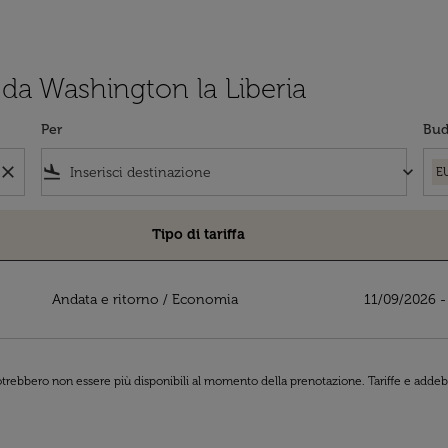
i da Washington la Liberia
Per
Bud
close
flight_land
keyboard_arrow_down
E
Tipo di tariffa
Liberia
Andata e ritorno
/
Economia
11/09/2026 -
 potrebbero non essere più disponibili al momento della prenotazione. Tariffe e addebi