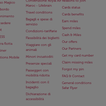
Convenzione Royal Air
Reasons to join
so Magico
Maroc - Lifebrain
Cards status
a bordo
Travel conditions
Cards benefits
tenimento
Bagagli e spese di
Earn miles
a sedere
servizio
Spend miles
M
Condizioni-tariffarie
Cash & Miles
ESS
Flessibilità dei biglietti
Our offers
ra flotta
Viaggiare con gli
Our Partners
animali
iner
Get my card number
Minori incustoditi
ations Mobile
Claim missing miles
Presenze speciali
Forgot my pin
Passeggeri con
mobilità ridotta
FAQ & Contact
Incidenti con il
General conditions
bagaglio
Safar Flyer
Dichiarazione di
accessibilità