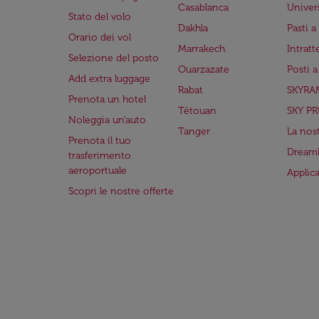
Casablanca
Univer
Stato del volo
Dakhla
Pasti 
Orario dei vol
Marrakech
Intrat
Selezione del posto
Ouarzazate
Posti 
Add extra luggage
Rabat
SKYRA
Prenota un hotel
Tétouan
SKY PR
Noleggia un'auto
Tanger
La nost
Prenota il tuo
Dreaml
trasferimento
aeroportuale
Applic
Scopri le nostre offerte