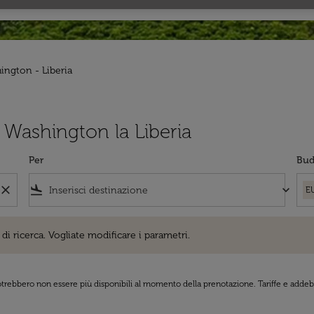
ington - Liberia
da Washington la Liberia
Per
Bud
close
flight_land
keyboard_arrow_down
E
cerca. Vogliate modificare i parametri.
di ricerca. Vogliate modificare i parametri.
 potrebbero non essere più disponibili al momento della prenotazione. Tariffe e addebi