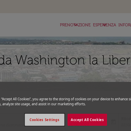
keyboard_arrow_down
keyboard_arrow_down
ke
PRENOTAZIONE
ESPERIENZA
INFOR
da Washington la Liber
g “Accept All Cookies”, you agree to the storing of cookies on your device to enhance si
_more
expand_more
, analyze site usage, and assist in our marketing efforts.
Codice promozionale
Partenza
Rito
Cookies Settings
Accept All Cookies
today
fc-booking-departure-date-aria-l
fc-bo
15/08/2026
22/0