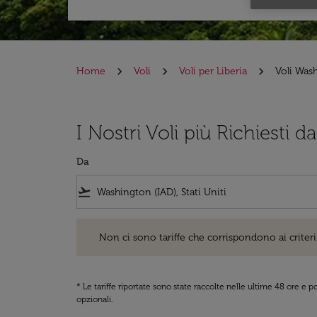
Home
Voli
Voli per Liberia
Voli Wash
I Nostri Voli più Richiesti 
Da
flight_takeoff
Non ci sono tariffe che corrispondono ai criteri di ri
Non ci sono tariffe che corrispondono ai criteri 
* Le tariffe riportate sono state raccolte nelle ultime 48 ore e
opzionali.