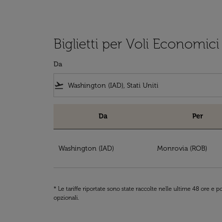
Biglietti per Voli Economic
Da
flight_takeoff
Da
Per
Biglietti per Voli Economici da Washington la 
Washington (IAD)
Monrovia (ROB)
* Le tariffe riportate sono state raccolte nelle ultime 48 ore e
opzionali.