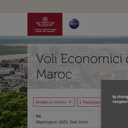
Voli Economici 
Maroc
By clickin
expand_more
expand
navigation
Andata e ritorno
1 Passeggero, Economia
Da
Per
close