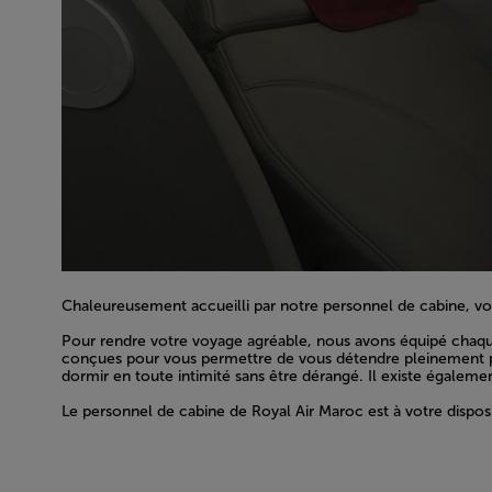
Chaleureusement accueilli par notre personnel de cabine, vous
Open in a new window
Pour rendre votre voyage agréable, nous avons équipé chaque 
conçues pour vous permettre de vous détendre pleinement pend
dormir en toute intimité sans être dérangé. Il existe égalem
Open in a new window
Le personnel de cabine de Royal Air Maroc est à votre disposit
Open in a new window