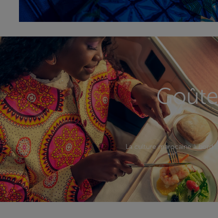
Goûtez
La culture marocaine à bord p