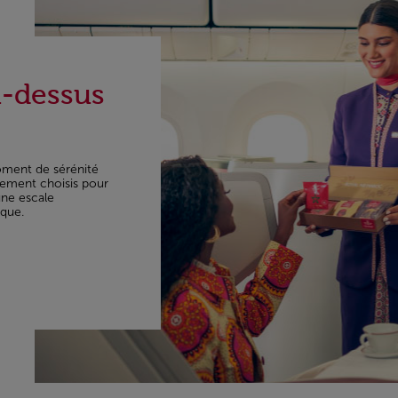
u-dessus
oment de sérénité
sement choisis pour
une escale
ique.