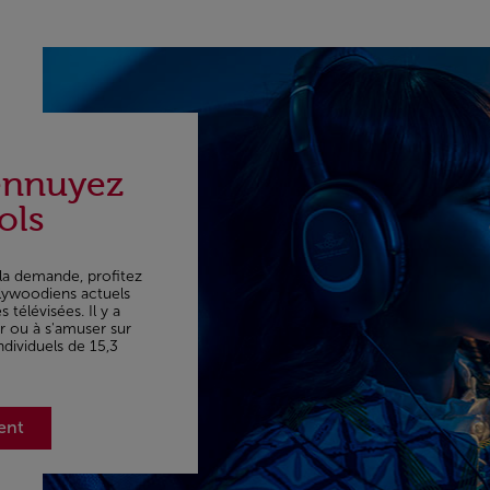
ennuyez
ols
la demande, profitez
lywoodiens actuels
 télévisées. Il y a
r ou à s'amuser sur
dividuels de 15,3
ent