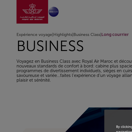
Aller à la page accu
Saut au contenu principal
Expérience voyage
|
Highlights
|
Business Class
|
Long courrier
BUSINESS
Voyagez en Business Class avec Royal Air Maroc et décou
nouveaux standards de confort à bord: cabine plus spaci
programmes de divertissement individuels, sièges en cuirs
savoureuse et variée…faites l’expérience d’un voyage allian
plaisir et sérénité.
By clickin
navigation