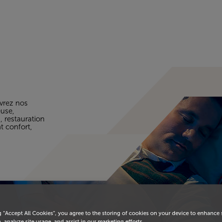
eil
vrez nos
euse,
, restauration
t confort,
g “Accept All Cookies”, you agree to the storing of cookies on your device to enhance 
, analyze site usage, and assist in our marketing efforts.