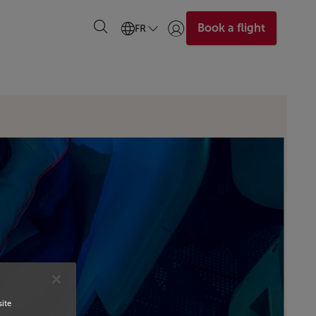
Book a flight
FR
Se connecter | S’inscrire)
site