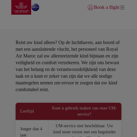
Naar thuispagina
Overslaan en naar hoofdinhoud gaan
Book a flight
Inloggen | Lid worden)
Alleenreizende minderjarigen
Reist uw kind alleen? Op de luchthaven, aan boord of
met een aansluitende vlucht, het personeel van Royal
Air Maroc zal uw alleenreizende kind bijstaan en zijn
veiligheid en comfort verzekeren. We zijn ons bewust
van het belang en de verantwoordelijkheid van deze
taak en u kunt er zeker van zijn dat we alle nodige
maatregelen nemen om ervoor te zorgen dat uw kind
comfortabel reist.
Open in a new window
Kunt u gebruik maken van onze UM-
Leeftijd
service?
UM-service niet beschikbaar. Uw
Jonger dan 4
kind moet reizen met een begeleider
jaar