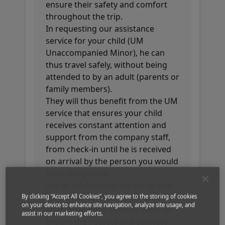
ensure their safety and comfort
throughout the trip.
In requesting our assistance
service for your child (UM
Unaccompanied Minor), he can
thus travel safely, without being
attended to by an adult (parents or
family members).
They will thus benefit from the UM
service that ensures your child
receives constant attention and
support from the company staff,
from check-in until he is received
on arrival by the person you would
have designated.
Get all information on our special
assistance service reserved for
By clicking “Accept All Cookies”, you agree to the storing of cookies
on your device to enhance site navigation, analyze site usage, and
unaccompanied children (UM) to
assist in our marketing efforts.
ensure their safety and comfort