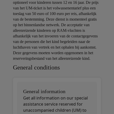
optioneel voor kinderen tussen 12 en 16 jaar. De prijs
van het UM-ticket is het volwassenentarief plus een
toeslag van 50 euro of 100 euro per reis, afhankelijk
van de bestemming. Deze dienst is momenteel gratis
op het binnenlandse netwerk. De acceptatie van
alleenreizende kinderen op RAM-vluchten is
afhankelijk van het invoeren van de contactgegevens
van de personen die het kind begeleiden naar de
luchthaven van vertrek en het ophalen bij aankomst.
Deze gegevens moeten worden opgenomen in het
reserveringsbestand van het alleenreizende kind.
Open in a new window
Open in a new window
Open in a new window
General conditions
General information
Get all information on our special
assistance service reserved for
unaccompanied children (UM) to