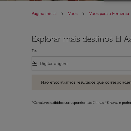
Página inicial
Voos
Voos para a Roménia
Explorar mais destinos El 
De
flight_takeoff
Não encontramos resultados que correspondem aos filt
Não encontramos resultados que correspondem aos
*Os valores exibidos correspondem às últimas 48 horas e podem