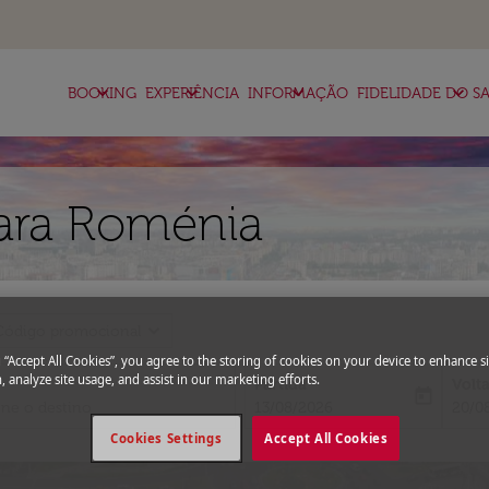
keyboard_arrow_down
keyboard_arrow_down
keyboard_arrow_down
keyboard_arrow_down
BOOKING
EXPERIÊNCIA
INFORMAÇÃO
FIDELIDADE DO SA
para Roménia
expand_more
Código promocional
g “Accept All Cookies”, you agree to the storing of cookies on your device to enhance si
, analyze site usage, and assist in our marketing efforts.
Partida
Volt
today
fc-booking-departure-date-aria-l
fc-bo
13/08/2026
20/0
Cookies Settings
Accept All Cookies