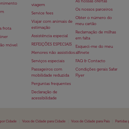
As nossas ofertas
tenimento
viagem
Os nossos parceiros
em
Service fees
Obter o número do
Viajar com animais de
meu cartão
estimação
a frota
Reclamação de milhas
Assistência especial
iner
em falta
REFEIÇÕES ESPECIAIS
ção móvel
Esqueci-me do meu
Menores não assistidos
alfinete
Serviços especiais
FAQ & Contacto
Passageiros com
Condições gerais Safar
mobilidade reduzida
Flyer
Perguntas frequentes
Declaração de
acessibilidade
|
|
|
 por Cidade
Voos de Cidade para Cidade
Voos de Cidade para País
Partidas