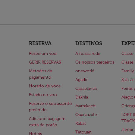
RESERVA
DESTINOS
EXPE
Resee um voo
A nossa rede
Classe
GERIR RESERVAS
Os nossos parceiros
Classe
Métodos de
oneworld
Family
pagamento
Agadir
Sala Ze
Horário de voos
Casablanca
Feiras 
Estado do voo
Dakhla
Magic 
Reserve o seu assento
Marrakech
Crianç
preferido
Ouarzazate
LOFT 
Adicione bagagem
TRACK
Rabat
extra de porão
Jantar
Tétouan
Hotéis