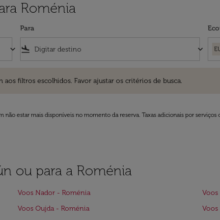
para Roménia
Para
Eco
keyboard_arrow_down
flight_land
keyboard_arrow_down
E
ros escolhidos. Favor ajustar os critérios de busca.
 filtros escolhidos. Favor ajustar os critérios de busca.
 não estar mais disponíveis no momento da reserva. Taxas adicionais por serviços 
aiún ou para a Roménia
Voos Nador - Roménia
Voos 
Voos Oujda - Roménia
Voos