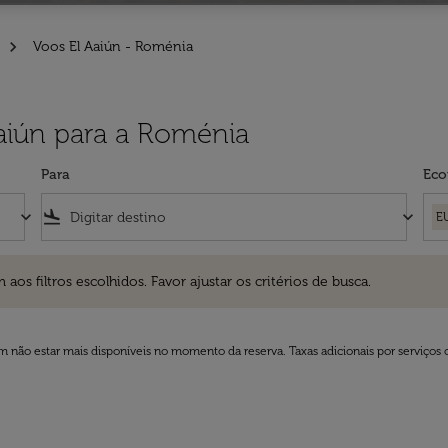
Voos El Aaiún - Roménia
Aaiún para a Roménia
Para
Eco
keyboard_arrow_down
flight_land
keyboard_arrow_down
E
ros escolhidos. Favor ajustar os critérios de busca.
 filtros escolhidos. Favor ajustar os critérios de busca.
 não estar mais disponíveis no momento da reserva. Taxas adicionais por serviços 