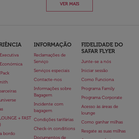
VER MAIS
RIÊNCIA
INFORMAÇÃO
FIDELIDADE DO
SAFAR FLYER
 Executiva
Reclamações de
Serviço
Junte-se a nós
 Económica
Serviços especiais
Iniciar sessão
 Pack
Contacte-nos
Como Funciona
nith
Informações sobre
Programa Family
parceiras
Bagagem
Programa Corporate
universe
Incidente com
Acesso às áreas de
as
bagagem
lounge
(LOUNGE + FAST
Condições tarifárias
Como ganhar milhas
)
Check-in conditions
Resgate as suas milhas
 a bordo
Documentos de