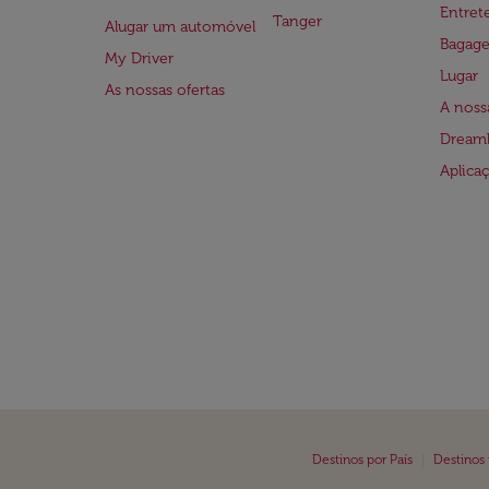
Entre
Tanger
Alugar um automóvel
Bagag
My Driver
Lugar
As nossas ofertas
A noss
Dreaml
Aplica
|
Destinos por País
Destinos