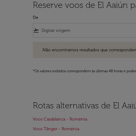
Reserve voos de El Aaiún 
De
flight_takeoff
Não encontramos resultados que correspondem aos filt
Não encontramos resultados que correspondem aos
*Os valores exibidos correspondem às últimas 48 horas e podem
Rotas alternativas de El A
Voos Casablanca - Roménia
Voos Tânger - Roménia