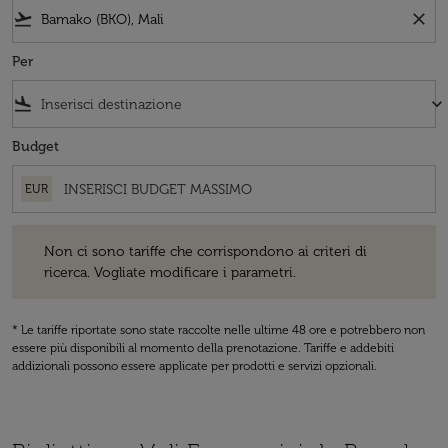
flight_takeoff
close
Per
flight_land
keyboard_arrow_down
Budget
EUR
Non ci sono tariffe che corrispondono ai criteri di ricerca. Vogliate 
Non ci sono tariffe che corrispondono ai criteri di
ricerca. Vogliate modificare i parametri.
* Le tariffe riportate sono state raccolte nelle ultime 48 ore e potrebbero non
essere più disponibili al momento della prenotazione. Tariffe e addebiti
addizionali possono essere applicate per prodotti e servizi opzionali.