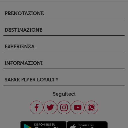
PRENOTAZIONE
keyboard_arrow_down
DESTINAZIONE
keyboard_arrow_down
ESPERIENZA
keyboard_arrow_down
INFORMAZIONI
keyboard_arrow_down
SAFAR FLYER LOYALTY
keyboard_arrow_down
Seguiteci