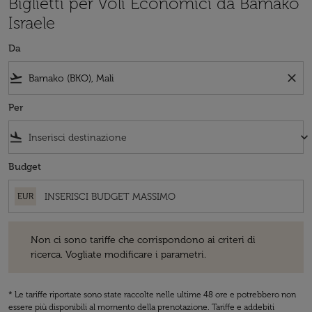
Biglietti per Voli Economici da Bamako
Israele
Da
flight_takeoff
close
Per
flight_land
keyboard_arrow_down
Budget
EUR
Non ci sono tariffe che corrispondono ai criteri di ricerca. Vogliate 
Non ci sono tariffe che corrispondono ai criteri di
ricerca. Vogliate modificare i parametri.
* Le tariffe riportate sono state raccolte nelle ultime 48 ore e potrebbero non
essere più disponibili al momento della prenotazione. Tariffe e addebiti