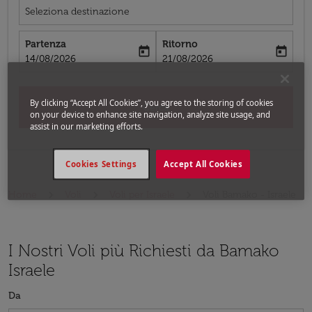
Seleziona destinazione
Partenza
Ritorno
today
today
fc-booking-departure-date-aria-label
fc-booking-return-date-aria-label
14/08/2026
21/08/2026
By clicking “Accept All Cookies”, you agree to the storing of cookies
Cerca
on your device to enhance site navigation, analyze site usage, and
assist in our marketing efforts.
Cookies Settings
Accept All Cookies
Home
Voli
Voli per Israele
Voli Bamako - Israele
I Nostri Voli più Richiesti da Bamako
Israele
Da