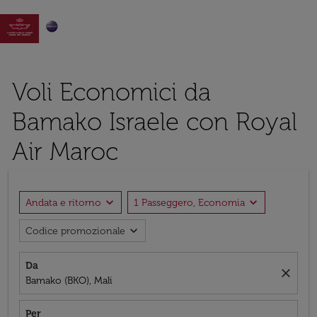

Voli Economici da
Bamako Israele con Royal
Air Maroc
expand_more
expand_more
Andata e ritorno
1 Passeggero, Economia
expand_more
Codice promozionale
Da
close
Bamako (BKO), Mali
Per