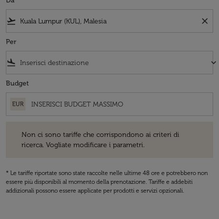
Da
flight_takeoff
close
Per
flight_land
keyboard_arrow_down
Budget
EUR
Non ci sono tariffe che corrispondono ai criteri di ricerca. Vogliate 
Non ci sono tariffe che corrispondono ai criteri di
ricerca. Vogliate modificare i parametri.
* Le tariffe riportate sono state raccolte nelle ultime 48 ore e potrebbero non
essere più disponibili al momento della prenotazione. Tariffe e addebiti
addizionali possono essere applicate per prodotti e servizi opzionali.