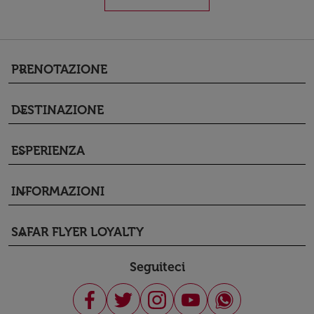
PRENOTAZIONE
keyboard_arrow_down
DESTINAZIONE
keyboard_arrow_down
ESPERIENZA
keyboard_arrow_down
INFORMAZIONI
keyboard_arrow_down
SAFAR FLYER LOYALTY
keyboard_arrow_down
Seguiteci