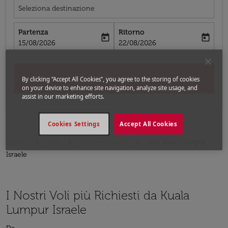
Seleziona destinazione
Partenza
Ritorno
today
today
fc-booking-departure-date-aria-label
fc-booking-return-date-aria-label
15/08/2026
22/08/2026
Cerca
By clicking “Accept All Cookies”, you agree to the storing of cookies
on your device to enhance site navigation, analyze site usage, and
assist in our marketing efforts.
Cookies Settings
Accept All Cookies
Home
Voli
Voli per Israele
Voli Kuala Lumpur -
Israele
I Nostri Voli più Richiesti da Kuala
Lumpur Israele