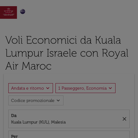

Voli Economici da Kuala
Lumpur Israele con Royal
Air Maroc
expand_more
expand_more
Andata e ritorno
1 Passeggero, Economia
expand_more
Codice promozionale
Da
close
Kuala Lumpur (KUL), Malesia
Per