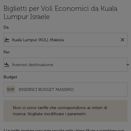
Biglietti per Voli Economici da Kuala
Lumpur Israele
Da
flight_takeoff
close
Per
flight_land
keyboard_arrow_down
Budget
EUR
Non ci sono tariffe che corrispondono ai criteri di ricerca. Vogliate 
Non ci sono tariffe che corrispondono ai criteri di
ricerca. Vogliate modificare i parametri.
* Le tariffe riportate sono state raccolte nelle ultime 48 ore e potrebbero non