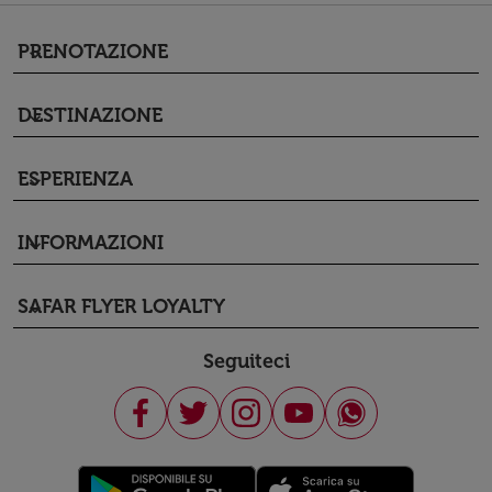
PRENOTAZIONE
keyboard_arrow_down
DESTINAZIONE
keyboard_arrow_down
ESPERIENZA
keyboard_arrow_down
INFORMAZIONI
keyboard_arrow_down
SAFAR FLYER LOYALTY
keyboard_arrow_down
Seguiteci