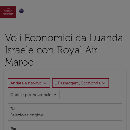

Voli Economici da Luanda
Israele con Royal Air
Maroc
expand_more
expand_more
Andata e ritorno
1 Passeggero, Economia
expand_more
Codice promozionale
Da
Seleziona origine
Per