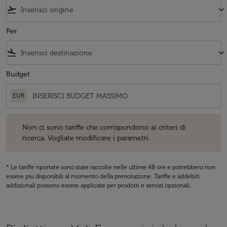
flight_takeoff
keyboard_arrow_down
Per
flight_land
keyboard_arrow_down
Budget
EUR
Non ci sono tariffe che corrispondono ai criteri di ricerca. Vogliate 
Non ci sono tariffe che corrispondono ai criteri di
ricerca. Vogliate modificare i parametri.
* Le tariffe riportate sono state raccolte nelle ultime 48 ore e potrebbero non
essere più disponibili al momento della prenotazione. Tariffe e addebiti
addizionali possono essere applicate per prodotti e servizi opzionali.