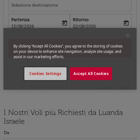
Seleziona destinazione
Partenza
Ritorno
today
today
fc-booking-departure-date-aria-label
fc-booking-return-date-aria-label
15/08/2026
22/08/2026
By clicking “Accept All Cookies”, you agree to the storing of cookies
Cerca
on your device to enhance site navigation, analyze site usage, and
assist in our marketing efforts.
Cookies Settings
Accept All Cookies
Home
Voli
Voli per Israele
Voli Luanda - Israele
I Nostri Voli più Richiesti da Luanda
Israele
Da