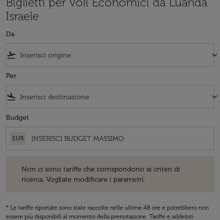
Biglietti per Voli Economici da Luanda
Israele
Da
flight_takeoff
keyboard_arrow_down
Per
flight_land
keyboard_arrow_down
Budget
EUR
Non ci sono tariffe che corrispondono ai criteri di ricerca. Vogliate 
Non ci sono tariffe che corrispondono ai criteri di
ricerca. Vogliate modificare i parametri.
* Le tariffe riportate sono state raccolte nelle ultime 48 ore e potrebbero non
essere più disponibili al momento della prenotazione. Tariffe e addebiti