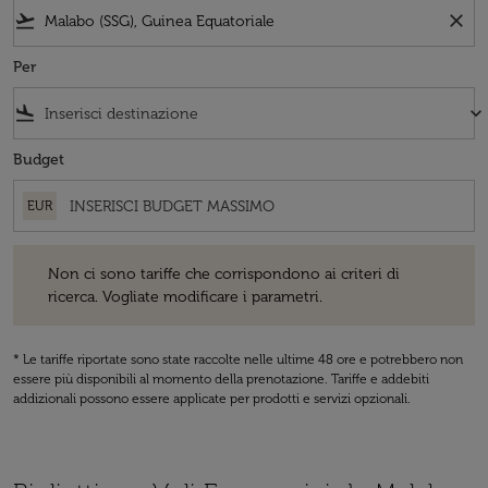
flight_takeoff
close
Per
flight_land
keyboard_arrow_down
Budget
EUR
Non ci sono tariffe che corrispondono ai criteri di ricerca. Vogliate 
Non ci sono tariffe che corrispondono ai criteri di
ricerca. Vogliate modificare i parametri.
* Le tariffe riportate sono state raccolte nelle ultime 48 ore e potrebbero non
essere più disponibili al momento della prenotazione. Tariffe e addebiti
addizionali possono essere applicate per prodotti e servizi opzionali.