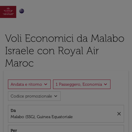

Voli Economici da Malabo
Israele con Royal Air
Maroc
expand_more
expand_more
Andata e ritorno
1 Passeggero, Economia
expand_more
Codice promozionale
Da
close
Malabo (SSG), Guinea Equatoriale
Per