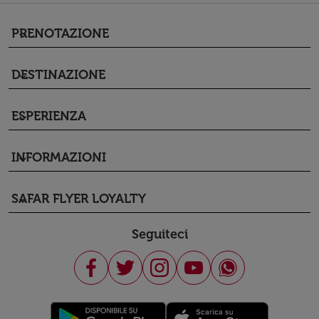
PRENOTAZIONE
keyboard_arrow_down
DESTINAZIONE
keyboard_arrow_down
ESPERIENZA
keyboard_arrow_down
INFORMAZIONI
keyboard_arrow_down
SAFAR FLYER LOYALTY
keyboard_arrow_down
Seguiteci