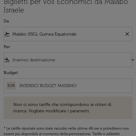
Biglietti per Voli Economici da Malabo
Israele
Da
flight_takeoff
close
Per
flight_land
keyboard_arrow_down
Budget
EUR
Non ci sono tariffe che corrispondono ai criteri di ricerca. Vogliate 
Non ci sono tariffe che corrispondono ai criteri di
ricerca. Vogliate modificare i parametri.
* Le tariffe riportate sono state raccolte nelle ultime 48 ore e potrebbero non
essere più disponibili al momento della prenotazione. Tariffe e addebiti