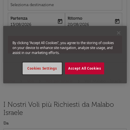
Seleziona destinazione
Partenza
Ritorno
today
today
fc-booking-departure-date-aria-label
fc-booking-return-date-aria-label
13/08/2026
20/08/2026
By clicking “Accept All Cookies”, you agree to the storing of cookies
Cerca
on your device to enhance site navigation, analyze site usage, and
assist in our marketing efforts.
Cookies Settings
Accept All Cookies
Home
Voli
Voli per Israele
Voli Malabo - Israele
I Nostri Voli più Richiesti da Malabo
Israele
Da