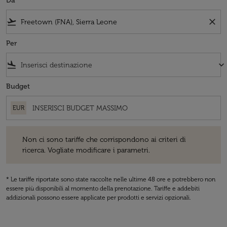
Da
flight_takeoff
close
Per
flight_land
keyboard_arrow_down
Budget
EUR
Non ci sono tariffe che corrispondono ai criteri di ricerca. Vogliate 
Non ci sono tariffe che corrispondono ai criteri di
ricerca. Vogliate modificare i parametri.
* Le tariffe riportate sono state raccolte nelle ultime 48 ore e potrebbero non
essere più disponibili al momento della prenotazione. Tariffe e addebiti
addizionali possono essere applicate per prodotti e servizi opzionali.