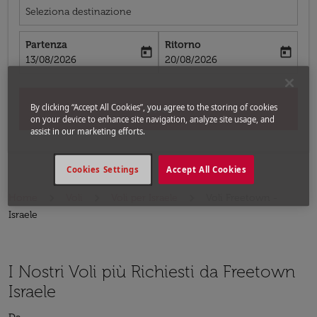
Seleziona destinazione
Partenza
Ritorno
today
today
fc-booking-departure-date-aria-label
fc-booking-return-date-aria-label
13/08/2026
20/08/2026
By clicking “Accept All Cookies”, you agree to the storing of cookies
Cerca
on your device to enhance site navigation, analyze site usage, and
assist in our marketing efforts.
Cookies Settings
Accept All Cookies
Home
Voli
Voli per Israele
Voli Freetown -
Israele
I Nostri Voli più Richiesti da Freetown
Israele