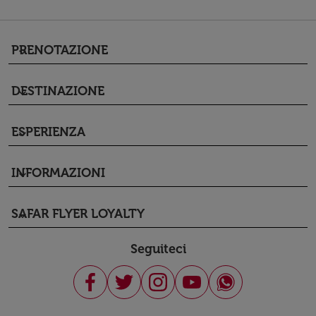
PRENOTAZIONE
keyboard_arrow_down
DESTINAZIONE
keyboard_arrow_down
ESPERIENZA
keyboard_arrow_down
INFORMAZIONI
keyboard_arrow_down
SAFAR FLYER LOYALTY
keyboard_arrow_down
Seguiteci