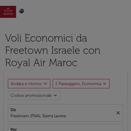

Voli Economici da
Freetown Israele con
Royal Air Maroc
expand_more
expand_more
Andata e ritorno
1 Passeggero, Economia
expand_more
Codice promozionale
Da
close
Freetown (FNA), Sierra Leone
Per