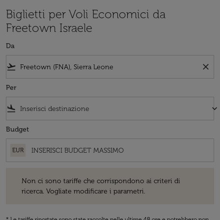
Biglietti per Voli Economici da
Freetown Israele
Da
flight_takeoff
close
Per
flight_land
keyboard_arrow_down
Budget
EUR
Non ci sono tariffe che corrispondono ai criteri di ricerca. Vogliate 
Non ci sono tariffe che corrispondono ai criteri di
ricerca. Vogliate modificare i parametri.
* Le tariffe riportate sono state raccolte nelle ultime 48 ore e potrebbero non