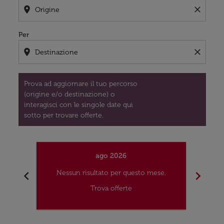
location_on
close
Per
location_on
close
Prova ad aggiornare il tuo percorso
(origine e/o destinazione) o
interagisci con le singole date qui
sotto per trovare offerte.
ago 2026
chevron_left
chevron_right
Nessun risultato per questo mese.
Nes
Trova offerte