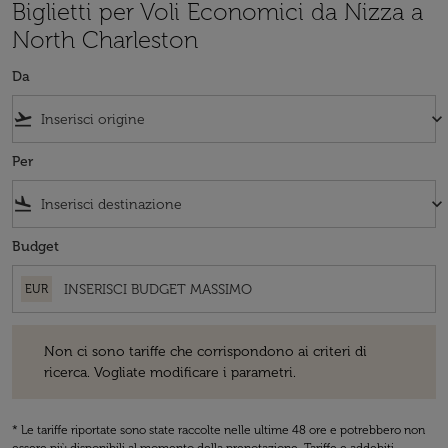
Biglietti per Voli Economici da Nizza a
North Charleston
Da
flight_takeoff
keyboard_arrow_down
Per
flight_land
keyboard_arrow_down
Budget
EUR
Non ci sono tariffe che corrispondono ai criteri di ricerca. Vogliate 
Non ci sono tariffe che corrispondono ai criteri di
ricerca. Vogliate modificare i parametri.
* Le tariffe riportate sono state raccolte nelle ultime 48 ore e potrebbero non