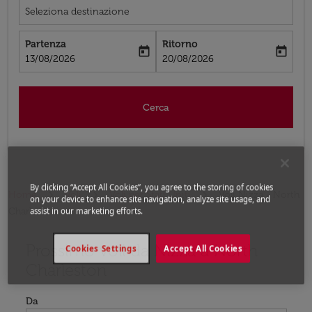
Seleziona destinazione
Partenza
Ritorno
today
today
fc-booking-departure-date-aria-label
fc-booking-return-date-aria-label
13/08/2026
20/08/2026
Cerca
By clicking “Accept All Cookies”, you agree to the storing of cookies
Home
Voli
Voli per Stati Uniti
Voli Nizza - North
on your device to enhance site navigation, analyze site usage, and
Charleston
assist in our marketing efforts.
Prossimo voli da Nizza a North
Prova ad aggiornare il tuo percorso (origine e/o destina
Cookies Settings
Accept All Cookies
Charleston
Da