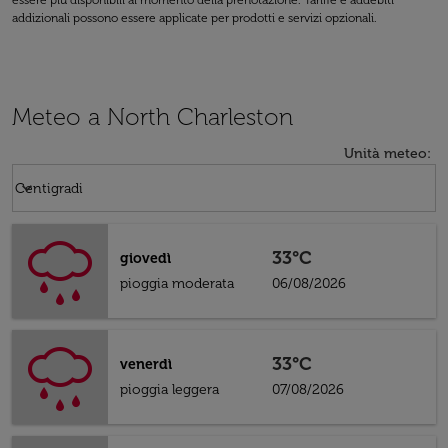
essere più disponibili al momento della prenotazione. Tariffe e addebiti
addizionali possono essere applicate per prodotti e servizi opzionali.
Meteo a North Charleston
Unità meteo
:
Weather unit option Centigradi Selected
keyboard_arrow_down
Centigradi
33°C
giovedì
pioggia moderata
06/08/2026
33°C
venerdì
pioggia leggera
07/08/2026