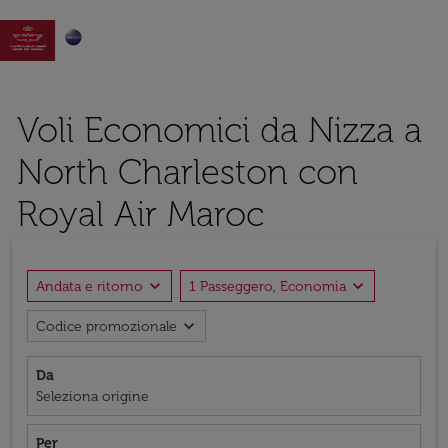

Voli Economici da Nizza a
North Charleston con
Royal Air Maroc
expand_more
expand_more
Andata e ritorno
1 Passeggero, Economia
expand_more
Codice promozionale
Da
Seleziona origine
Per