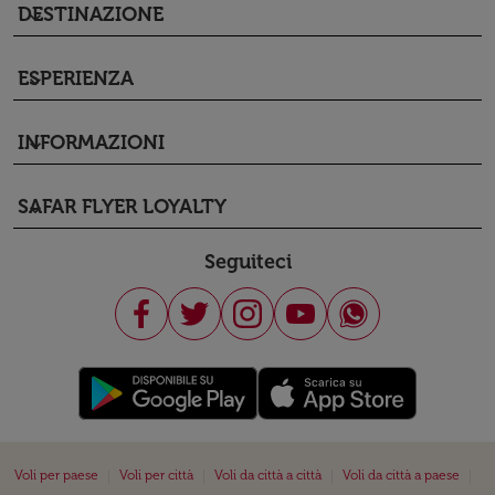
DESTINAZIONE
keyboard_arrow_down
ESPERIENZA
keyboard_arrow_down
INFORMAZIONI
keyboard_arrow_down
SAFAR FLYER LOYALTY
keyboard_arrow_down
Seguiteci
|
|
|
|
Voli per paese
Voli per città
Voli da città a città
Voli da città a paese