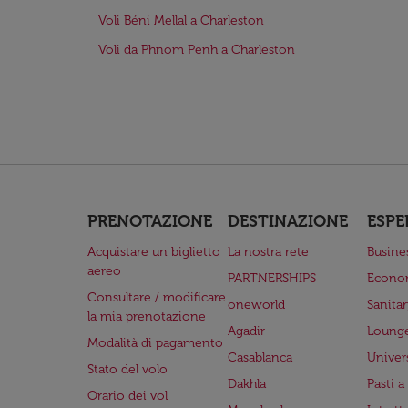
Voli Béni Mellal a Charleston
Voli da Phnom Penh a Charleston
PRENOTAZIONE
DESTINAZIONE
ESPE
Acquistare un biglietto
La nostra rete
Busine
aereo
PARTNERSHIPS
Econo
Consultare / modificare
oneworld
Sanita
la mia prenotazione
Agadir
Lounge
Modalità di pagamento
Casablanca
Univer
Stato del volo
Dakhla
Pasti 
Orario dei vol