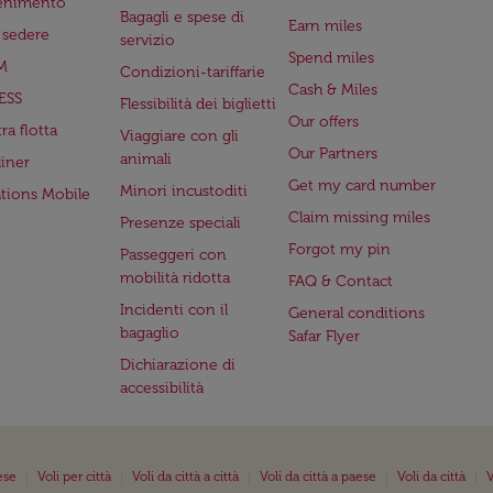
tenimento
Bagagli e spese di
Earn miles
a sedere
servizio
Spend miles
M
Condizioni-tariffarie
Cash & Miles
ESS
Flessibilità dei biglietti
Our offers
ra flotta
Viaggiare con gli
Our Partners
animali
iner
Get my card number
Minori incustoditi
ations Mobile
Claim missing miles
Presenze speciali
Forgot my pin
Passeggeri con
mobilità ridotta
FAQ & Contact
Incidenti con il
General conditions
bagaglio
Safar Flyer
Dichiarazione di
accessibilità
|
|
|
|
|
ese
Voli per città
Voli da città a città
Voli da città a paese
Voli da città
V