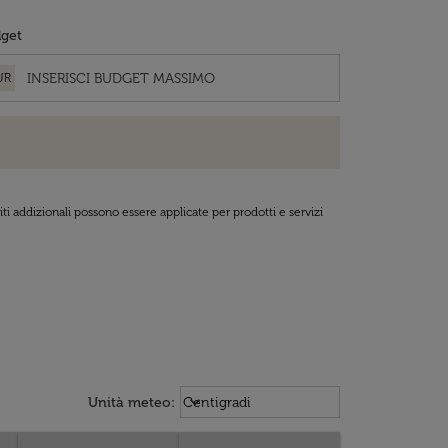
get
UR
ti addizionali possono essere applicate per prodotti e servizi
Weather unit option Centigradi Sel
keyboard_arrow_down
Unità meteo
:
Centigradi