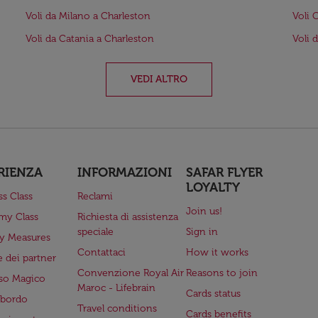
Voli da Milano a Charleston
Voli 
Voli da Catania a Charleston
Voli 
VEDI ALTRO
RIENZA
INFORMAZIONI
SAFAR FLYER
LOYALTY
ss Class
Reclami
Join us!
my Class
Richiesta di assistenza
speciale
Sign in
ry Measures
Contattaci
How it works
 dei partner
Convenzione Royal Air
Reasons to join
so Magico
Maroc - Lifebrain
Cards status
a bordo
Travel conditions
Cards benefits