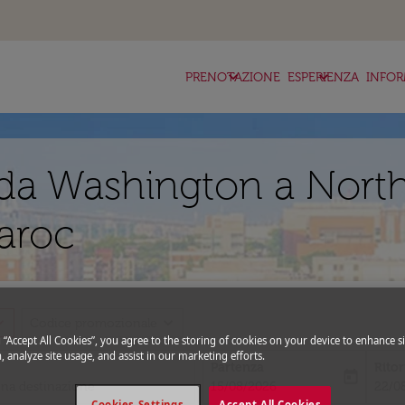
keyboard_arrow_down
keyboard_arrow_down
ke
PRENOTAZIONE
ESPERIENZA
INFOR
da Washington a Nort
aroc
_more
expand_more
Codice promozionale
g “Accept All Cookies”, you agree to the storing of cookies on your device to enhance si
, analyze site usage, and assist in our marketing efforts.
Partenza
Rito
today
fc-booking-departure-date-aria-l
fc-bo
15/08/2026
22/0
Cookies Settings
Accept All Cookies