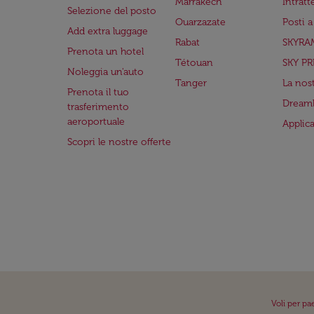
Marrakech
Intrat
Selezione del posto
Ouarzazate
Posti 
Add extra luggage
Rabat
SKYRA
Prenota un hotel
Tétouan
SKY PR
Noleggia un'auto
Tanger
La nost
Prenota il tuo
Dreaml
trasferimento
aeroportuale
Applic
Scopri le nostre offerte
Voli per pa