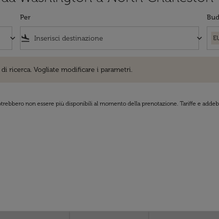
Per
Bud
keyboard_arrow_down
flight_land
keyboard_arrow_down
E
cerca. Vogliate modificare i parametri.
di ricerca. Vogliate modificare i parametri.
 potrebbero non essere più disponibili al momento della prenotazione. Tariffe e addebi