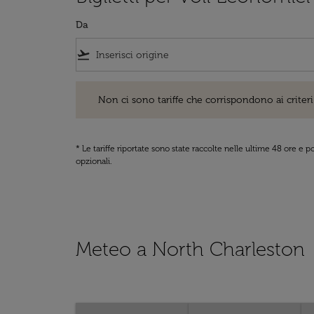
Da
flight_takeoff
Non ci sono tariffe che corrispondono ai criteri di ri
Non ci sono tariffe che corrispondono ai criteri 
* Le tariffe riportate sono state raccolte nelle ultime 48 ore e
opzionali.
Meteo a North Charleston