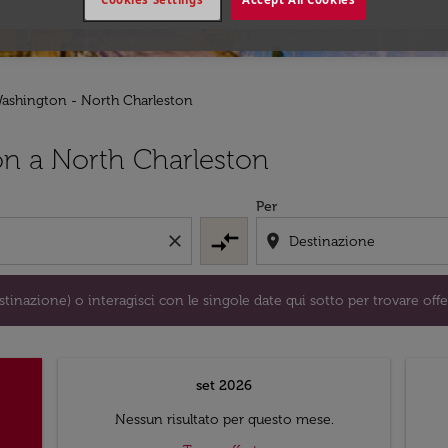
Washington - North Charleston
/o destinazione) o interagisci con le singole date qui sotto 
on a North Charleston
Per
compare_arrows
close
location_on
tinazione) o interagisci con le singole date qui sotto per trovare offe
set 2026
Nessun risultato per questo mese.