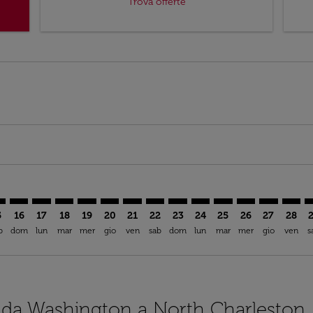
Trova offerte
mer. Trova offerte
claimer. Trova offerte
s-disclaimer. Trova offerte
ffers-disclaimer. Trova offerte
ew-offers-disclaimer. Trova offerte
p-view-offers-disclaimer. Trova offerte
S: cmp-view-offers-disclaimer. Trova offerte
D–CHS: cmp-view-offers-disclaimer. Trova offerte
IAD–CHS: cmp-view-offers-disclaimer. Trova offerte
IAD–CHS: cmp-view-offers-disclaimer. Trova offerte
IAD–CHS: cmp-view-offers-disclaimer. Trova offer
IAD–CHS: cmp-view-offers-disclaimer. Trova o
IAD–CHS: cmp-view-offers-disclaimer. Tr
IAD–CHS: cmp-view-offers-disclaimer
IAD–CHS: cmp-view-offers-discla
IAD–CHS: cmp-view-offers-di
IAD–CHS: cmp-view-offe
IAD–CHS: cmp-view-
IAD–CHS: cmp-v
IAD–CHS: c
IAD–C
I
5
16
17
18
19
20
21
22
23
24
25
26
27
28
b
dom
lun
mar
mer
gio
ven
sab
dom
lun
mar
mer
gio
ven
s
ci da Washington a North Charleston