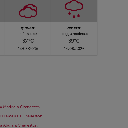
giovedì
venerdì
nubi sparse
pioggia moderata
37°C
39°C
13/08/2026
14/08/2026
da Madrid a Charleston
N'Djamena a Charleston
da Abuja a Charleston