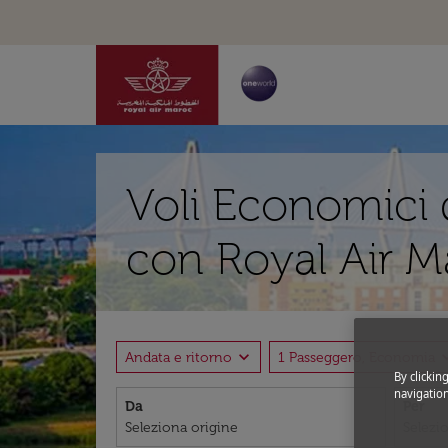
Voli Economici 
con Royal Air M
expand_more
expand
Andata e ritorno
1 Passeggero, Economia
By clickin
navigation
Da
Per