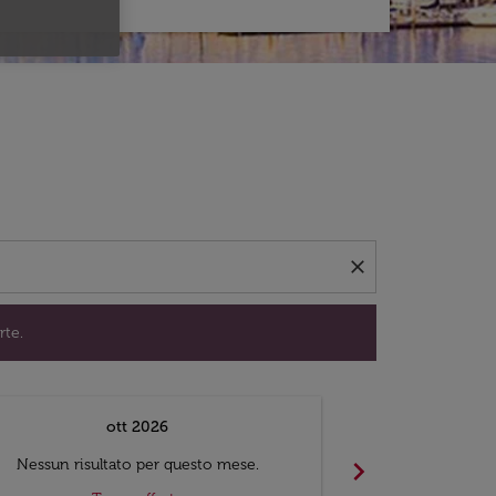
per trovare offerte.
close
rte.
ott 2026
chevron_right
Nessun risultato per questo mese.
Nessun risul